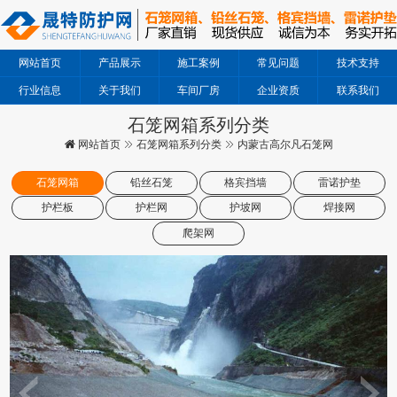
网站首页
产品展示
施工案例
常见问题
技术支持
行业信息
关于我们
车间厂房
企业资质
联系我们
石笼网箱系列分类
网站首页
石笼网箱系列分类
内蒙古高尔凡石笼网
石笼网箱
铅丝石笼
格宾挡墙
雷诺护垫
护栏板
护栏网
护坡网
焊接网
爬架网