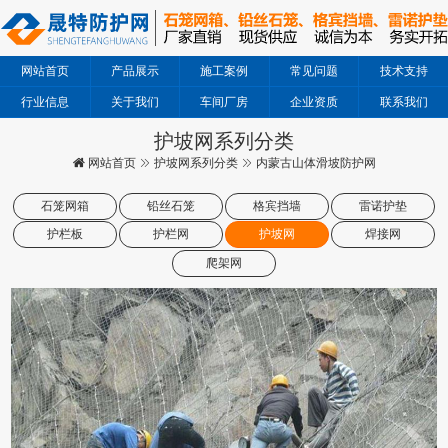
网站首页
产品展示
施工案例
常见问题
技术支持
行业信息
关于我们
车间厂房
企业资质
联系我们
护坡网系列分类
网站首页
护坡网系列分类
内蒙古山体滑坡防护网
石笼网箱
铅丝石笼
格宾挡墙
雷诺护垫
护栏板
护栏网
护坡网
焊接网
爬架网