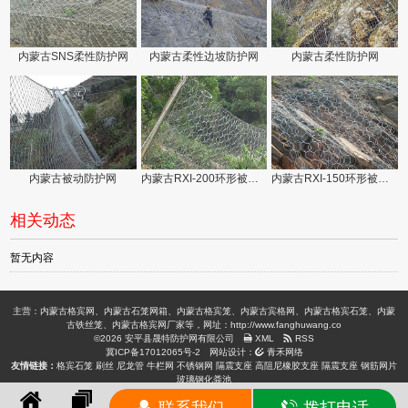
内蒙古SNS柔性防护网
内蒙古柔性边坡防护网
内蒙古柔性防护网
内蒙古被动防护网
内蒙古RXI-200环形被动防护网
内蒙古RXI-150环形被动防护网
相关动态
暂无内容
主营：内蒙古格宾网、内蒙古石笼网箱、内蒙古格宾笼、内蒙古宾格网、内蒙古格宾石笼、内蒙
古铁丝笼、内蒙古格宾网厂家等，网址：http://www.fanghuwang.co
©2026 安平县晟特防护网有限公司
XML
RSS
冀ICP备17012065号-2
网站设计：
青禾网络
友情链接：
格宾石笼
刷丝
尼龙管
牛栏网
不锈钢网
隔震支座
高阻尼橡胶支座
隔震支座
钢筋网片
玻璃钢化粪池