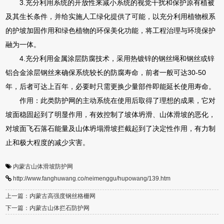
3.充分利用系统的开放性来减小系统的视觉干扰和保护原有植被
及其生长条件，并给实施人工绿化提供了可能，以充分利用植物根系
的护坡加固作用和绿色植物的环保美化功能，将工程治理与环境保护
融为一体。
4.充分利用金属涂层防腐技术，采用热镀锌的钢丝绳和钢丝或锌
铝合金涂层钢丝来确保系统较长的防腐寿命，前者一般可达30-50
年，后者可达上百年，必要时只需更换少量部件即能延长使用寿命。
作用：此类防护网的主动系统在使用后取得了理想的成果，它对
坡面稳固起到了明显作用，有效控制了坡体坍滑、山体滑坡的恶化，
对坡面飞石落石能量及山体坍塌滑坡拦截起到了决定性作用，有力制
止和极大程度的减少灾害。
内蒙古山体滑坡防护网
http://www.fanghuwang.co/neimenggu/hupowang/139.htm
上一篇：内蒙古高强度钢丝格栅网
下一篇：内蒙古山体拦石防护网