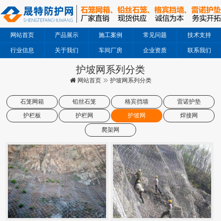
网站首页
产品展示
施工案例
常见问题
技术支持
行业信息
关于我们
车间厂房
企业资质
联系我们
护坡网系列分类
网站首页
护坡网系列分类
石笼网箱
铅丝石笼
格宾挡墙
雷诺护垫
护栏板
护栏网
护坡网
焊接网
爬架网