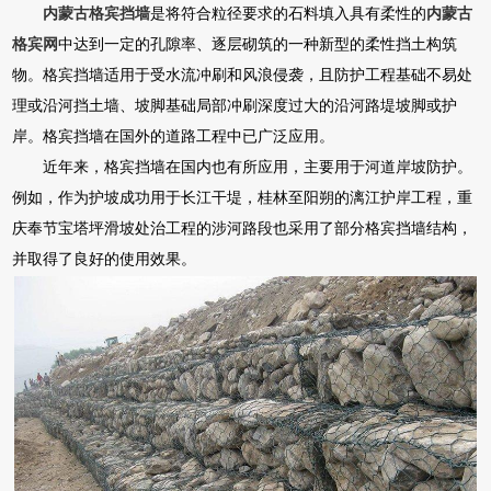
内蒙古格宾挡墙
是将符合粒径要求的石料填入具有柔性的
内蒙古
格宾网
中达到一定的孔隙率、逐层砌筑的一种新型的柔性挡土构筑
物。格宾挡墙适用于受水流冲刷和风浪侵袭，且防护工程基础不易处
理或沿河挡土墙、坡脚基础局部冲刷深度过大的沿河路堤坡脚或护
岸。格宾挡墙在国外的道路工程中已广泛应用。
近年来，格宾挡墙在国内也有所应用，主要用于河道岸坡防护。
例如，作为护坡成功用于长江干堤，桂林至阳朔的漓江护岸工程，重
庆奉节宝塔坪滑坡处治工程的涉河路段也采用了部分格宾挡墙结构，
并取得了良好的使用效果。