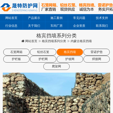
网站首页
产品展示
施工案例
常见问题
技术支持
行业信息
关于我们
车间厂房
企业资质
联系我们
格宾挡墙系列分类
网站首页
格宾挡墙系列分类
内蒙古格宾挡墙
石笼网箱
铅丝石笼
格宾挡墙
雷诺护垫
护栏板
护栏网
护坡网
焊接网
爬架网