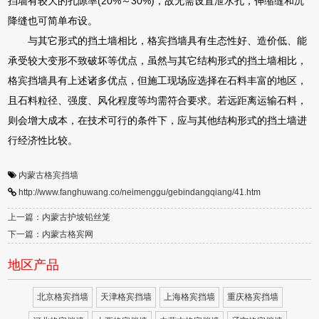
挡墙有较大的孔隙率(20%～30%)，故无需设置泄水孔，伸缩缝和沉
降缝也可简单布设。
与其它形式的挡土墙相比，格宾挡墙具有生态性好、造价低、能
承受较大变形不致破坏等优点，虽然与其它结构形式的挡土墙相比，
格宾挡墙具有上述诸多优点，但施工现场应选择在石料丰富的地区，
且石料粒径、强度、风化程度等均需符合要求。若远距离运输石料，
则会增大成本，在技术可行的条件下，应与其他结构形式的挡土墙进
行经济性比较。
内蒙古格宾挡墙
http://www.fanghuwang.co/neimenggu/gebindangqiang/41.htm
上一篇：内蒙古护坡铅丝笼
下一篇：内蒙古格宾网
地区产品
北京格宾挡墙
天津格宾挡墙
上海格宾挡墙
重庆格宾挡墙