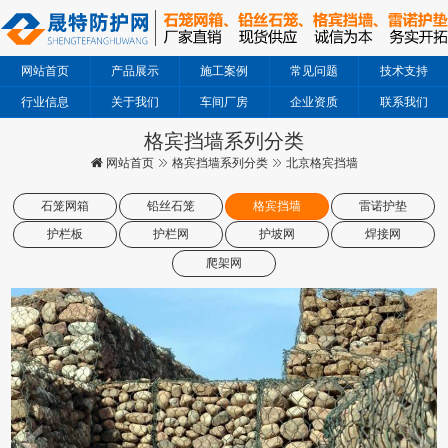
网站首页
产品展示
施工案例
常见问题
技术支持
行业信息
关于我们
车间厂房
企业资质
联系我们
格宾挡墙系列分类
网站首页
格宾挡墙系列分类
北京格宾挡墙
石笼网箱
铅丝石笼
格宾挡墙
雷诺护垫
护栏板
护栏网
护坡网
焊接网
爬架网