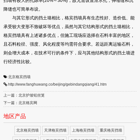
挡墙有较大的孔隙率(20%～30%)，故无需设置泄水孔，伸缩缝和沉
降缝也可简单布设。
与其它形式的挡土墙相比，格宾挡墙具有生态性好、造价低、能
承受较大变形不致破坏等优点，虽然与其它结构形式的挡土墙相比，
格宾挡墙具有上述诸多优点，但施工现场应选择在石料丰富的地区，
且石料粒径、强度、风化程度等均需符合要求。若远距离运输石料，
则会增大成本，在技术可行的条件下，应与其他结构形式的挡土墙进
行经济性比较。
北京格宾挡墙
http://www.fanghuwang.co/beijing/gebindangqiang/41.htm
上一篇：北京护坡铅丝笼
下一篇：北京格宾网
地区产品
北京格宾挡墙
天津格宾挡墙
上海格宾挡墙
重庆格宾挡墙