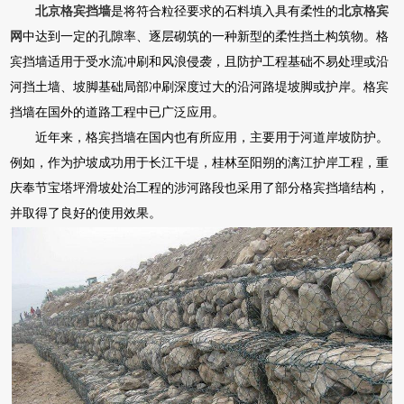
北京格宾挡墙
是将符合粒径要求的石料填入具有柔性的
北京格宾
网
中达到一定的孔隙率、逐层砌筑的一种新型的柔性挡土构筑物。格
宾挡墙适用于受水流冲刷和风浪侵袭，且防护工程基础不易处理或沿
河挡土墙、坡脚基础局部冲刷深度过大的沿河路堤坡脚或护岸。格宾
挡墙在国外的道路工程中已广泛应用。
近年来，格宾挡墙在国内也有所应用，主要用于河道岸坡防护。
例如，作为护坡成功用于长江干堤，桂林至阳朔的漓江护岸工程，重
庆奉节宝塔坪滑坡处治工程的涉河路段也采用了部分格宾挡墙结构，
并取得了良好的使用效果。