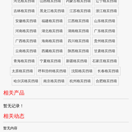
河北格宾挡墙
山西格宾挡墙
内蒙古格宾挡墙
辽宁格宾挡墙
吉林格宾挡墙
黑龙江格宾挡墙
江苏格宾挡墙
浙江格宾挡墙
安徽格宾挡墙
福建格宾挡墙
江西格宾挡墙
山东格宾挡墙
河南格宾挡墙
湖北格宾挡墙
湖南格宾挡墙
广东格宾挡墙
广西格宾挡墙
海南格宾挡墙
四川格宾挡墙
贵州格宾挡墙
云南格宾挡墙
西藏格宾挡墙
陕西格宾挡墙
甘肃格宾挡墙
青海格宾挡墙
宁夏格宾挡墙
新疆格宾挡墙
石家庄格宾挡墙
太原格宾挡墙
呼和浩特格宾挡墙
沈阳格宾挡墙
长春格宾挡墙
哈尔滨格宾挡墙
南京格宾挡墙
杭州格宾挡墙
合肥格宾挡墙
相关产品
暂无记录！
相关动态
暂无内容