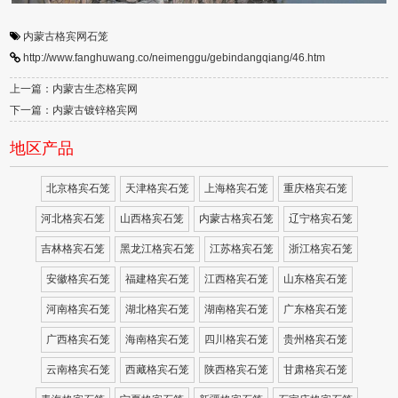
内蒙古格宾网石笼
http://www.fanghuwang.co/neimenggu/gebindangqiang/46.htm
上一篇：内蒙古生态格宾网
下一篇：内蒙古镀锌格宾网
地区产品
北京格宾石笼
天津格宾石笼
上海格宾石笼
重庆格宾石笼
河北格宾石笼
山西格宾石笼
内蒙古格宾石笼
辽宁格宾石笼
吉林格宾石笼
黑龙江格宾石笼
江苏格宾石笼
浙江格宾石笼
安徽格宾石笼
福建格宾石笼
江西格宾石笼
山东格宾石笼
河南格宾石笼
湖北格宾石笼
湖南格宾石笼
广东格宾石笼
广西格宾石笼
海南格宾石笼
四川格宾石笼
贵州格宾石笼
云南格宾石笼
西藏格宾石笼
陕西格宾石笼
甘肃格宾石笼