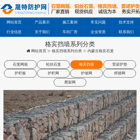
网站首页
产品展示
施工案例
常见问题
技术支持
行业信息
关于我们
车间厂房
企业资质
联系我们
格宾挡墙系列分类
网站首页
格宾挡墙系列分类
内蒙古格宾石笼
石笼网箱
铅丝石笼
格宾挡墙
雷诺护垫
护栏板
护栏网
护坡网
焊接网
爬架网