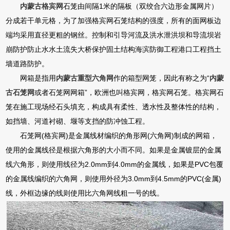
内蒙古格宾网
石笼由间隔1米的隔板（双绞合六边形金属网片）
分成若干单元格，为了加强格宾网石笼结构的强度，所有的面网板边
端均采用直径更粗的钢丝。控制和引导河流及洪水泄洪坝和导流坝岩
崩防护防止水水土流失大桥保护固土结构海滨防御工程港口工程挡土
墙道路防护。
网箱是指用
内蒙古重型六角网
作的箱型网笼，因此有称之为“
内蒙
古石笼网
或者石笼网网箱”，欧洲也叫格宾网，格宾网石笼。格宾网石
笼在施工现场经石头填充，构成具有柔性、透水性及整体性的结构，
如挡墙、河道衬砌、堰等支挡的防冲蚀工程。
石笼网(格宾网)是金属线材编织的角形网(六角网)制成的网箱，
使用的金属线径是根据六角形的大小而不同。如果是金属镀层的金属
线六角形，则使用线径为2.0mm到4.0mm的金属线，如果是PVC包覆
的金属线编织的六角网，则使用外径为3.0mm到4.5mm的PVC(金属)
线，外框边缘的线则使用比六角网线粗一号的线。