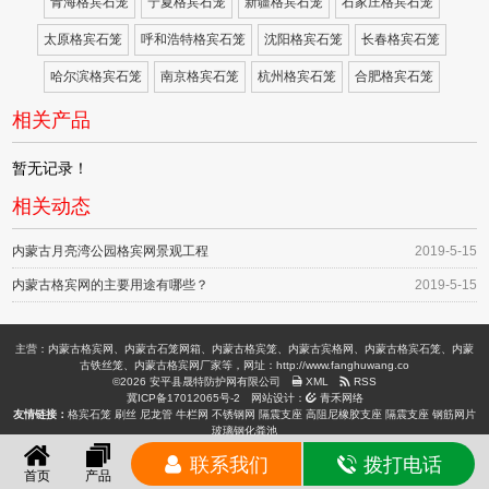
青海格宾石笼
宁夏格宾石笼
新疆格宾石笼
石家庄格宾石笼
太原格宾石笼
呼和浩特格宾石笼
沈阳格宾石笼
长春格宾石笼
哈尔滨格宾石笼
南京格宾石笼
杭州格宾石笼
合肥格宾石笼
相关产品
暂无记录！
相关动态
内蒙古月亮湾公园格宾网景观工程
2019-5-15
内蒙古格宾网的主要用途有哪些？
2019-5-15
主营：内蒙古格宾网、内蒙古石笼网箱、内蒙古格宾笼、内蒙古宾格网、内蒙古格宾石笼、内蒙
古铁丝笼、内蒙古格宾网厂家等，网址：http://www.fanghuwang.co
©2026 安平县晟特防护网有限公司
XML
RSS
冀ICP备17012065号-2
网站设计：
青禾网络
友情链接：
格宾石笼
刷丝
尼龙管
牛栏网
不锈钢网
隔震支座
高阻尼橡胶支座
隔震支座
钢筋网片
玻璃钢化粪池
联系我们
拨打电话
首页
产品