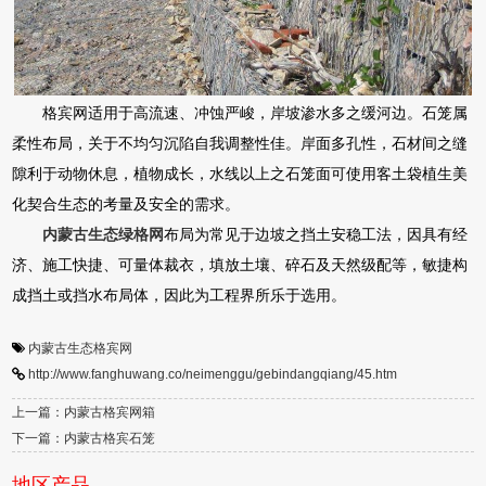
格宾网适用于高流速、冲蚀严峻，岸坡渗水多之缓河边。石笼属
柔性布局，关于不均匀沉陷自我调整性佳。岸面多孔性，石材间之缝
隙利于动物休息，植物成长，水线以上之石笼面可使用客土袋植生美
化契合生态的考量及安全的需求。
内蒙古生态绿格网
布局为常见于边坡之挡土安稳工法，因具有经
济、施工快捷、可量体裁衣，填放土壤、碎石及天然级配等，敏捷构
成挡土或挡水布局体，因此为工程界所乐于选用。
内蒙古生态格宾网
http://www.fanghuwang.co/neimenggu/gebindangqiang/45.htm
上一篇：内蒙古格宾网箱
下一篇：内蒙古格宾石笼
地区产品