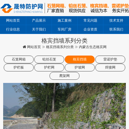
网站首页
产品展示
施工案例
常见问题
技术支持
行业信息
关于我们
车间厂房
企业资质
联系我们
格宾挡墙系列分类
网站首页
格宾挡墙系列分类
内蒙古生态格宾网
石笼网箱
铅丝石笼
格宾挡墙
雷诺护垫
护栏板
护栏网
护坡网
焊接网
爬架网