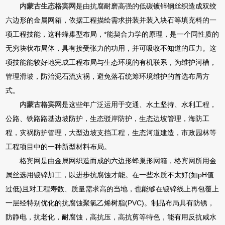
内蒙古生态格宾网
是由抗腐耐磨高强的低碳镀锌钢丝织造成双绞
六边形的金属网箱，依据工程描绘需求拼装并装入块石等填充料的一
项工程技能，这种蜂巢型布局，*能契合力学的原理，是一个同性质的
无穷块状布局体，具有接受张力的功用，并可吸收不知道的压力。这
项技能能较好地完成工程布局与生态环境的有机联系，为维护河槽，
管理滑坡，防治泥石流灾祸，避免落石统筹环境维护的首选布局方
式。
内蒙古格宾网
是这些年广泛运用于交通、水土坚持、水利工程，
公路、铁路路基边坡防护，生态驳岸防护，生态边坡管理，海防工
程，灾祸防护管理，大型边坡支挡工程，生态河道建造，市政园林等
工程项目中的一种新型材料布局。
格宾网是由金属网织造而成的六边形蜂巢形网箱，格宾网所用金
属丝选用镀锌加工，以进步抗腐蚀才能。在一些水质不太好(如pH值
过低)且对工程寿数、质量需求高的当地，也能够在镀锌线上再包覆上
一层经特别优化的抗腐蚀聚氯乙烯树脂(PVC)。制品布局具有防锈，
防静电，抗老化，耐腐蚀，高抗压，高抗剪等特色，能有用反抗咸水