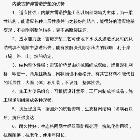
内蒙古护岸雷诺护垫
的优势
1、适应性强：
内蒙古雷诺护垫
工艺以钢丝网箱为主体，为一柔
性结构，能适应各种土层性质并与之较好的结合，能很好的适应地基
变形，不会削弱整体结构，更不易断裂破坏。
2、透水能力强：雷诺护垫工艺可使地下水以及渗透水及时的从
结构填石缝隙中渗透出去，能有效解决孔隙水压力的影响，利于岸
（堤、路、山）坡的稳定。
3、结构整体性强：雷诺护垫是由机械编织成双绞、蜂巢形孔网
格，即使一、两条丝断裂，网状物也不会松开。有其它材料不能代替
的延展性，大面（体）积组装，不设缝，整体性强。
4、施工方便易组合：可根据设计意图，工厂内制成半成品，施
工现场能组装成各种形状。
5、抗压强度高：据国外的试验资料，生态格网结构（填满石块
后）抗压强度达
6、耐久性好：生态格网网丝经双重防腐处理，抗氧化作用强，
抗腐耐磨，抗老化，使用年限长。