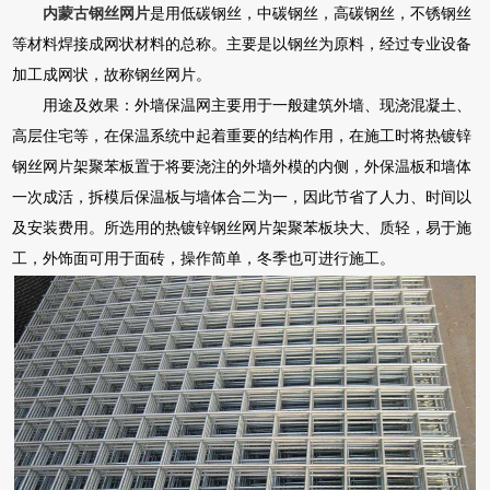
内蒙古钢丝网片
是用低碳钢丝，中碳钢丝，高碳钢丝，不锈钢丝
等材料焊接成网状材料的总称。主要是以钢丝为原料，经过专业设备
加工成网状，故称钢丝网片。
用途及效果：外墙保温网主要用于一般建筑外墙、现浇混凝土、
高层住宅等，在保温系统中起着重要的结构作用，在施工时将热镀锌
钢丝网片架聚苯板置于将要浇注的外墙外模的内侧，外保温板和墙体
一次成活，拆模后保温板与墙体合二为一，因此节省了人力、时间以
及安装费用。所选用的热镀锌钢丝网片架聚苯板块大、质轻，易于施
工，外饰面可用于面砖，操作简单，冬季也可进行施工。