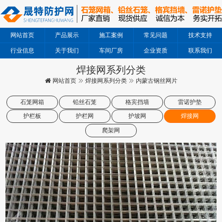
网站首页
产品展示
施工案例
常见问题
技术支持
行业信息
关于我们
车间厂房
企业资质
联系我们
焊接网系列分类
网站首页
焊接网系列分类
内蒙古钢丝网片
石笼网箱
铅丝石笼
格宾挡墙
雷诺护垫
护栏板
护栏网
护坡网
焊接网
爬架网