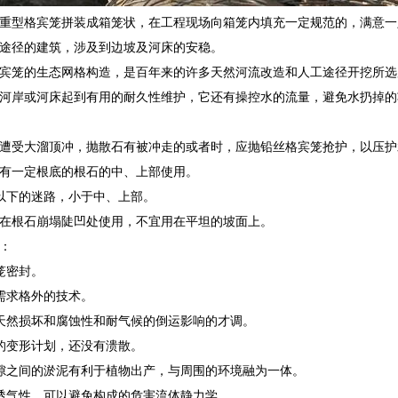
重型格宾笼拼装成箱笼状，在工程现场向箱笼内填充一定规范的，满意一
途径的建筑，涉及到边坡及河床的安稳。
宾笼的生态网格构造，是百年来的许多天然河流改造和人工途径开挖所选
河岸或河床起到有用的耐久性维护，它还有操控水的流量，避免水扔掉的
遭受大溜顶冲，抛散石有被冲走的或者时，应抛铅丝格宾笼抢护，以压护
有一定根底的根石的中、上部使用。
以下的迷路，小于中、上部。
在根石崩塌陡凹处使用，不宜用在平坦的坡面上。
：
笼密封。
需求格外的技术。
天然损坏和腐蚀性和耐气候的倒运影响的才调。
的变形计划，还没有溃散。
隙之间的淤泥有利于植物出产，与周围的环境融为一体。
透气性，可以避免构成的危害流体静力学。