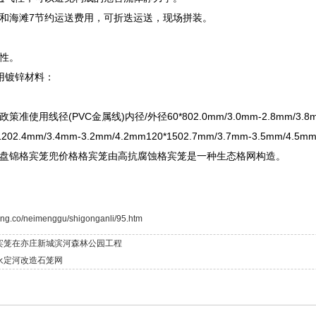
和海滩7节约运送费用，可折迭运送，现场拼装。
性。
用镀锌材料：
使用线径(PVC金属线)内径/外径60*802.0mm/3.0mm-2.8mm/3.8mm8
0*1202.4mm/3.4mm-3.2mm/4.2mm120*1502.7mm/3.7mm
盘锦格宾笼兜价格格宾笼由高抗腐蚀格宾笼是一种生态格网构造。
ang.co/neimenggu/shigonganli/95.htm
宾笼在亦庄新城滨河森林公园工程
永定河改造石笼网