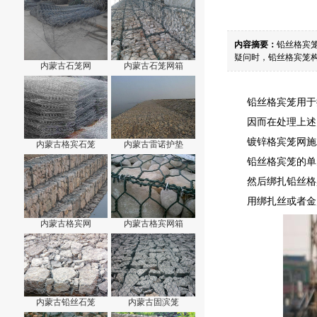
内容摘要：
铅丝格宾
疑问时，铅丝格宾笼构
内蒙古石笼网
内蒙古石笼网箱
铅丝格宾笼用于
因而在处理上述
镀锌格宾笼网施
内蒙古格宾石笼
内蒙古雷诺护垫
铅丝格宾笼的单
然后绑扎铅丝格
用绑扎丝或者金
内蒙古格宾网
内蒙古格宾网箱
内蒙古铅丝石笼
内蒙古固滨笼