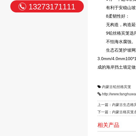
13273171111
有利于安稳山坡
8柔韧性好：
无构造，构造延
9铅丝格宾笼选
不怕海水腐蚀。
生态石笼护坡网政策准
3.0mm/4.0mm10
成的海岸挡土墙定做
内蒙古铅丝格宾笼
http://www.fanghuw
上一篇：内蒙古生态格
下一篇：内蒙古格宾笼
相关产品