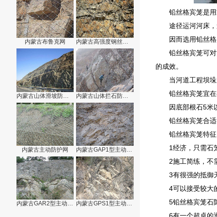
铅丝格宾笼是用
途径运河河床，
因而选用铅丝格
内蒙古布鲁克网
内蒙古高强度钢丝格栅网
铅丝格宾笼可对
的成效。
当河道工程坝垛
铅丝格宾笼宜在
内蒙古山体滑坡防护网
内蒙古山体拦石防护网
因底部根石5米
铅丝格宾笼合适
铅丝格宾笼特征
1经济，只需石
内蒙古主动防护网
内蒙古GAP1型主动防护网
2施工简练，不
3有很强的抵御
4可以接受较大
5铅丝格宾笼石
内蒙古GAR2型主动防护网
内蒙古GPS1型主动防护网
6有一个超卓的