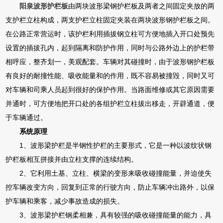
阳泉波形护栏板
由两块波形梁钢护栏板及两者之间固定夹放的两
支护栏立柱构成，两支护栏立柱固定夹装在两块波形钢护栏板之间。
在公路正常营运时，该护栏利用插拔钢立柱可方便地插入开口处预先
设置的插拔孔内，起到隔离和防护作用，同时与公路外边上的护栏带
相呼应，整齐划一，美观配套。车辆对其碰撞时，由于波形钢护栏板
有良好的耐撞性能、吸收能量和的作用，既不容易被撞毁，同时又可
对车辆和司乘人员起到很好的保护作用。当路面维修或其它原因需要
并通时，可方便地把开口处的各组护栏立柱拔出移走，开辟通道，便
于车辆通过。
系统原理
1、波形梁护栏是半钢性护栏的主要形式，它是一种以波纹状钢
护栏板相互拼接并由立柱支撑的连续结构。
2、它利用土基、立柱、横梁的变形来吸收碰撞能量，并迫使失
控车辆改变方向，回复到正常的行驶方向，防止车辆冲出路外，以保
护车辆和乘客，减少事故造成的损失。
3、波形梁护栏钢柔相兼，具有较强的吸收碰撞能量的能力，具