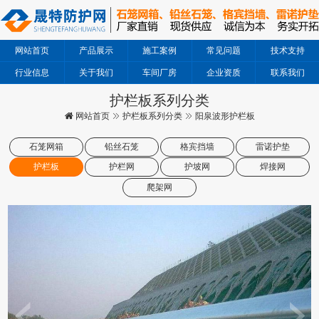
网站首页
产品展示
施工案例
常见问题
技术支持
行业信息
关于我们
车间厂房
企业资质
联系我们
护栏板系列分类
网站首页
护栏板系列分类
阳泉波形护栏板
石笼网箱
铅丝石笼
格宾挡墙
雷诺护垫
护栏板
护栏网
护坡网
焊接网
爬架网