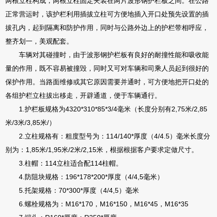
两根立柱构成，两根立柱固定夹装在两片波形钢护栏板之间。在公路
正常营运时，该护栏利用插拔立柱可方便地插入开口处预先设置的插
拔孔内，起到隔离和防护作用，同时与公路外边上的护栏带相呼应，
整齐划一，美观配套。
车辆对其碰撞时，由于波形钢护栏板有良好的耐撞性能和吸收能
量的作用，既不容易被撞毁，同时又可对车辆和司乘人员起到很好的
保护作用。当路面维修或其它原因需要并通时，可方便地把开口处的
各组护栏立柱拔出移走，开辟通道，便于车辆通行。
1.护栏板规格为4320*310*85*3/4毫米（长度分别有2,75米/2,85
米/3米/3,85米/）
2.立柱规格有：粗度型号为：114/140*厚度（4/4.5）毫米长度分
别为：1,85米/1,95米/2米/2,15米，根据根据客户要求定做尺寸。
3.柱帽：114立柱适合配114柱帽。
4.防阻块规格：196*178*200*厚度（4/4,5毫米）
5.托架规格：70*300*厚度（4/4,5）毫米
6.螺栓规格为：M16*170，M16*150，M16*45，M16*35