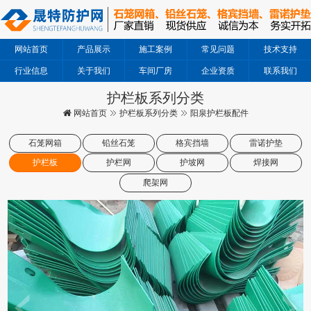
网站首页
产品展示
施工案例
常见问题
技术支持
行业信息
关于我们
车间厂房
企业资质
联系我们
护栏板系列分类
网站首页
护栏板系列分类
阳泉护栏板配件
石笼网箱
铅丝石笼
格宾挡墙
雷诺护垫
护栏板
护栏网
护坡网
焊接网
爬架网