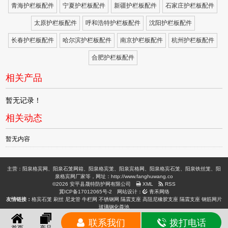
青海护栏板配件
宁夏护栏板配件
新疆护栏板配件
石家庄护栏板配件
太原护栏板配件
呼和浩特护栏板配件
沈阳护栏板配件
长春护栏板配件
哈尔滨护栏板配件
南京护栏板配件
杭州护栏板配件
合肥护栏板配件
相关产品
暂无记录！
相关动态
暂无内容
主营：阳泉格宾网、阳泉石笼网箱、阳泉格宾笼、阳泉宾格网、阳泉格宾石笼、阳泉铁丝笼、阳
泉格宾网厂家等，网址：http://www.fanghuwang.co
©2026 安平县晟特防护网有限公司
XML
RSS
冀ICP备17012065号-2
网站设计：
青禾网络
友情链接：
格宾石笼
刷丝
尼龙管
牛栏网
不锈钢网
隔震支座
高阻尼橡胶支座
隔震支座
钢筋网片
玻璃钢化粪池
联系我们
拨打电话