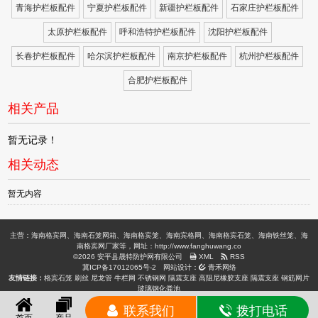
青海护栏板配件
宁夏护栏板配件
新疆护栏板配件
石家庄护栏板配件
太原护栏板配件
呼和浩特护栏板配件
沈阳护栏板配件
长春护栏板配件
哈尔滨护栏板配件
南京护栏板配件
杭州护栏板配件
合肥护栏板配件
相关产品
暂无记录！
相关动态
暂无内容
主营：海南格宾网、海南石笼网箱、海南格宾笼、海南宾格网、海南格宾石笼、海南铁丝笼、海
南格宾网厂家等，网址：http://www.fanghuwang.co
©2026 安平县晟特防护网有限公司
XML
RSS
冀ICP备17012065号-2
网站设计：
青禾网络
友情链接：
格宾石笼
刷丝
尼龙管
牛栏网
不锈钢网
隔震支座
高阻尼橡胶支座
隔震支座
钢筋网片
玻璃钢化粪池
联系我们
拨打电话