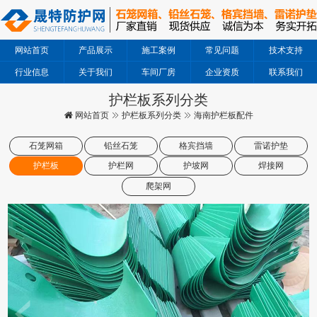
网站首页
产品展示
施工案例
常见问题
技术支持
行业信息
关于我们
车间厂房
企业资质
联系我们
护栏板系列分类
网站首页
护栏板系列分类
海南护栏板配件
石笼网箱
铅丝石笼
格宾挡墙
雷诺护垫
护栏板
护栏网
护坡网
焊接网
爬架网