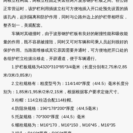
两根立柱构成，两根立柱固定夹装在两片波形钢护栏板之间。在公路
正常营运时，该护栏利用插拔立柱可方便地插入开口处预先设置的插
拔孔内，起到隔离和防护作用，同时与公路外边上的护栏带相呼应，
整齐划一，美观配套。
车辆对其碰撞时，由于波形钢护栏板有良好的耐撞性能和吸收能
量的作用，既不容易被撞毁，同时又可对车辆和司乘人员起到很好的
保护作用。当路面维修或其它原因需要并通时，可方便地把开口处的
各组护栏立柱拔出移走，开辟通道，便于车辆通行。
1.护栏板规格为4320*310*85*3/4毫米（长度分别有2,75米/2,85
米/3米/3,85米/）
2.立柱规格有：粗度型号为：114/140*厚度（4/4.5）毫米长度分
别为：1,85米/1,95米/2米/2,15米，根据根据客户要求定做尺寸。
3.柱帽：114立柱适合配114柱帽。
4.防阻块规格：196*178*200*厚度（4/4,5毫米）
5.托架规格：70*300*厚度（4/4,5）毫米
6.螺栓规格为：M16*170，M16*150，M16*45，M16*35