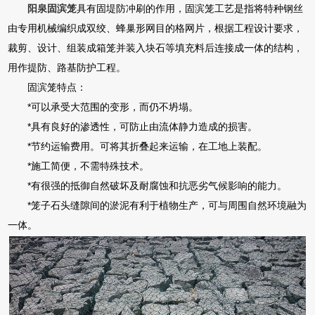
阳泉固滨笼
具有固堤防冲刷的作用，固滨笼工艺是指将特种钢丝
由专用机械编织成双绞、蜂巢形网目的格网片，根据工程设计要求，
裁剪、设计、组装成箱笼并装入块石等填充料后连接成一体的结构，
用作提防、路基防护工程。
固滨笼特点：
*可以承受大范围的变形，而仍不坍塌。
*具有良好的渗透性，可防止由流体静力造成的损害。
*节约运输费用。可将其折叠起来运输，在工地上装配。
*施工简便，不需特殊技术。
*有很强的抵御自然破坏及耐腐蚀和抗恶劣气候影响的能力。
*笼子石头缝隙间的淤泥有利于植物生产，可与周围自然环境融为
一体。