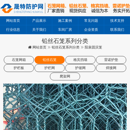
网站首页
产品展示
施工案例
常见问题
技术支持
行业信息
关于我们
车间厂房
企业资质
联系我们
铅丝石笼系列分类
网站首页
铅丝石笼系列分类
阳泉固滨笼
石笼网箱
铅丝石笼
格宾挡墙
雷诺护垫
护栏板
护栏网
护坡网
焊接网
爬架网