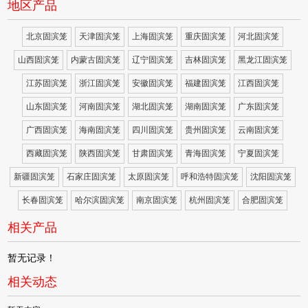
地区产品
北京固滨笼
天津固滨笼
上海固滨笼
重庆固滨笼
河北固滨笼
山西固滨笼
内蒙古固滨笼
辽宁固滨笼
吉林固滨笼
黑龙江固滨笼
江苏固滨笼
浙江固滨笼
安徽固滨笼
福建固滨笼
江西固滨笼
山东固滨笼
河南固滨笼
湖北固滨笼
湖南固滨笼
广东固滨笼
广西固滨笼
海南固滨笼
四川固滨笼
贵州固滨笼
云南固滨笼
西藏固滨笼
陕西固滨笼
甘肃固滨笼
青海固滨笼
宁夏固滨笼
新疆固滨笼
石家庄固滨笼
太原固滨笼
呼和浩特固滨笼
沈阳固滨笼
长春固滨笼
哈尔滨固滨笼
南京固滨笼
杭州固滨笼
合肥固滨笼
相关产品
暂无记录！
相关动态