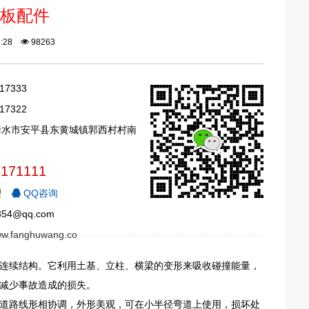
板配件
36:28
98263
17333
17322
衡水市安平县东黄城镇郭西村村南
3171111
理
QQ咨询
54@qq.com
www.fanghuwang.co
连续结构。它利用土基、立柱、横梁的变形来吸收碰撞能量，
减少事故造成的损失。
道路线形相协调，外形美观，可在小半径弯道上使用，损坏处