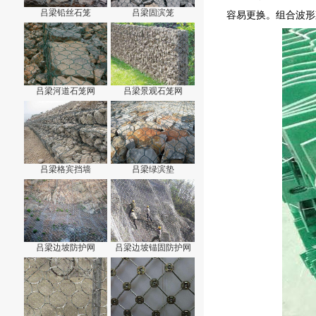
吕梁铅丝石笼
吕梁固滨笼
容易更换。组合波形
吕梁河道石笼网
吕梁景观石笼网
吕梁格宾挡墙
吕梁绿滨垫
吕梁边坡防护网
吕梁边坡锚固防护网