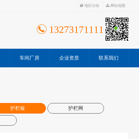
地区分站
网站地图
13273171111
车间厂房
企业资质
联系我们
护栏板
护栏网