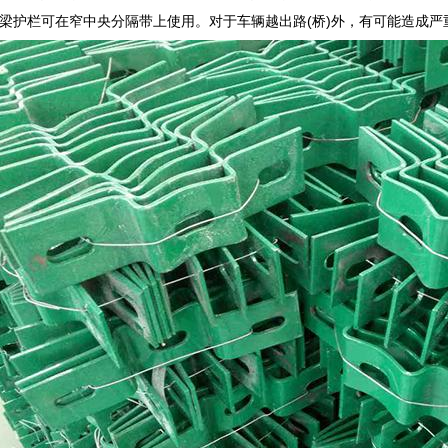
梁护栏可在窄中央分隔带上使用。对于车辆越出路(桥)外，有可能造成