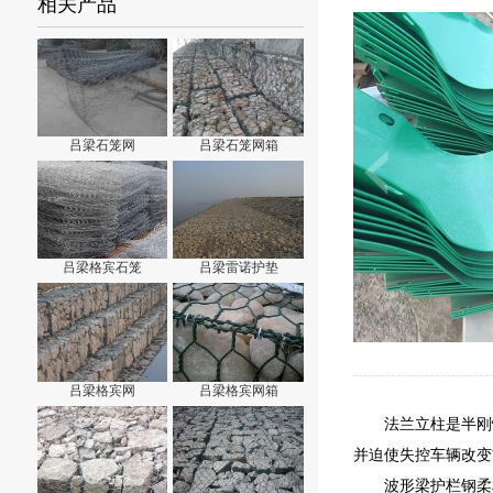
相关产品
吕梁石笼网
吕梁石笼网箱
吕梁格宾石笼
吕梁雷诺护垫
吕梁格宾网
吕梁格宾网箱
法兰立柱是半刚
并迫使失控车辆改变
波形梁护栏钢柔