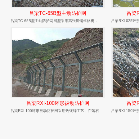
吕梁TC-65B型主动防护网
吕梁R
吕梁TC-65B型主动防护网网型采用高强度钢丝格栅，结构配置为预应力钢筋锚杆（根据需要选用...
吕梁RXI-100环形被动防护网
吕梁R
吕梁RXI-100环形被动防护网采用热镀锌工艺，在落石冲击过程中能发生自身几何形态改变、具...