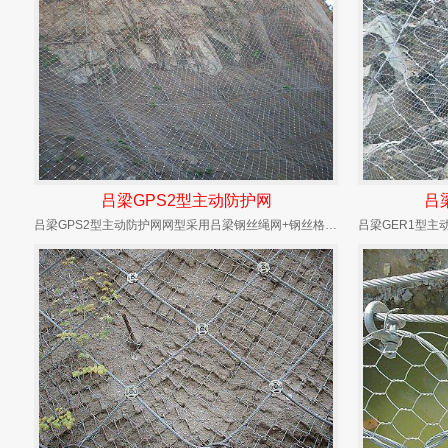
吕梁GPS2型主动防护网
吕
吕梁GPS2型主动防护网网型采用吕梁钢丝绳网+钢丝格栅，结构配置为同GAR2+钢丝格栅[或...