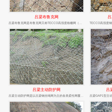
吕梁布鲁克网
吕
吕梁布鲁克网是布鲁克网又称TECCO高强度格栅网（可施加预应力）和或钢丝绳锚杆，（有边沿支...
吕梁主动防护网
吕
吕梁主动防护网是以吕梁钢丝绳网为主的各类柔性网覆盖包裹在所需防护斜坡或岩石上，以限制坡面岩...