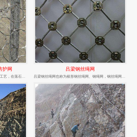
防护网
吕梁钢丝绳网
吕梁ROCCO环形边坡防护网采用热镀锌工艺，在落石冲击过程中能发生自身几何形态改变、具有更...
吕梁钢丝绳网也称为棱形钢丝绳网、钢绳网，钢丝绳网的网孔是150mm-300mm为国家标准网...