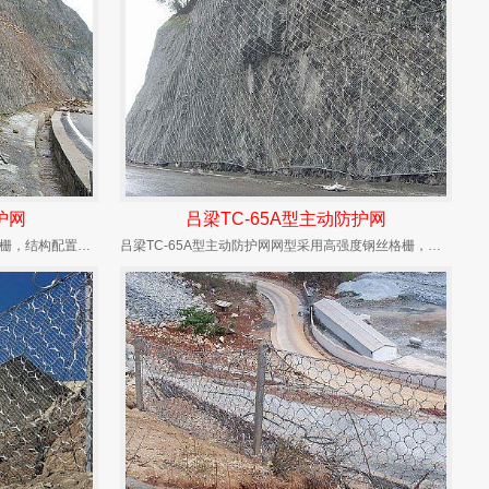
护网
吕梁TC-65A型主动防护网
吕梁GER2型主动防护网网型采用钢丝格栅，结构配置为同GAR2但用铁线缝合（SO/2.2/...
吕梁TC-65A型主动防护网网型采用高强度钢丝格栅，结构配置为预应力钢筋锚杆+孔口凹坑+缝...