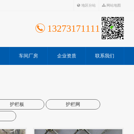
地区分站
网站地图
13273171111
车间厂房
企业资质
联系我们
护栏板
护栏网