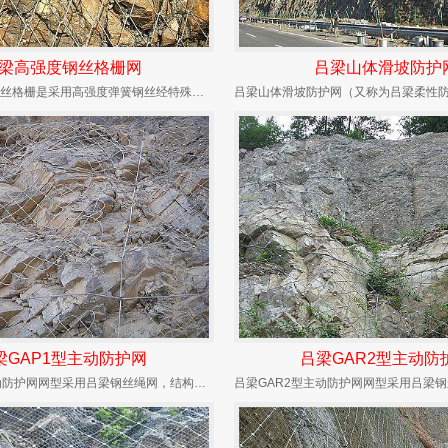
梁高强度钢丝格栅网
吕梁山体滑坡防护
TECCO高强度钢丝格栅是采用高强度弹簧钢丝经特殊焊接技术焊接为网状结构而成钢丝格栅网。由...
梁GAP1型主动防护网
吕梁GAR2型主动防
吕梁GAP1型主动防护网网型采用吕梁钢丝绳网，结构配置为边沿（或上沿）钢丝绳锚杆+支撑绳+...