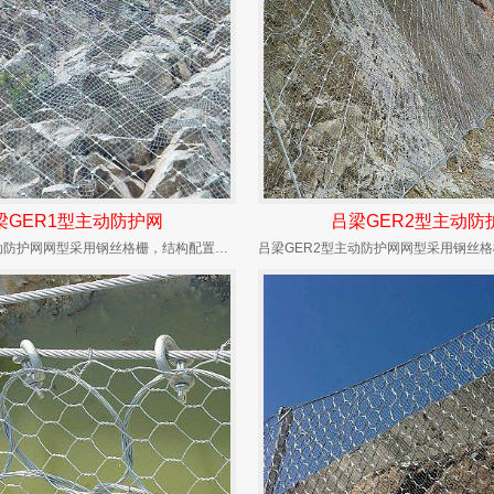
梁GER1型主动防护网
吕梁GER2型主动防
吕梁GER1型主动防护网网型采用钢丝格栅，结构配置为同GAR1但用铁线缝合（SO/2.2/...