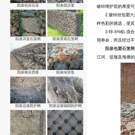
阳泉铅丝石笼
阳泉固滨笼
镀锌维护层的厚度可根
2.镀锌丝包塑
样色彩的挑选，使其
3.锌-5%铝
阳泉河道石笼网
阳泉景观石笼网
用寿命，而且经过不
阳泉包塑石笼网
江河、堤堰及海塘的
阳泉格宾挡墙
阳泉绿滨垫
阳泉边坡防护网
阳泉边坡锚固防护网