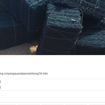
ng.co/yangquan/qiansishilong/34.htm
笼
笼