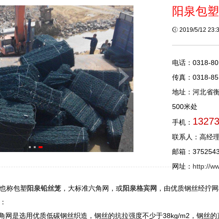
阳泉包塑
2019/5/12 23
电话：0318-80
传真：0318-85
地址：河北省
500米处
1327
手机：
联系人：高经
邮箱：3752543
网址：
http://
也称包塑
阳泉铅丝笼
，大标准六角网，或
阳泉格宾网
，由优质钢丝经拧网
：
角网是选用优质低碳钢丝织造，钢丝的抗拉强度不少于38kg/m2，钢丝的直