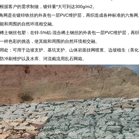
据客户的需求制做，镀锌量*大可到达300g/m2。
六角网是在镀锌铁丝的外表包一层PVC维护层，再织造成各种标准的六角
能和周围的自然环境相交融。
-混合稀土钢丝包塑：在锌-5%铝-混合稀土钢丝的外表包一层PVC维护层，
一样色彩的挑选，使其能和周围的自然环境相交融。
用处：可用于边坡支护、基坑支护、山体岩面挂网喷浆、边坡植生（美化
防冲刷维护以及水库、河流截流用乱石网箱。