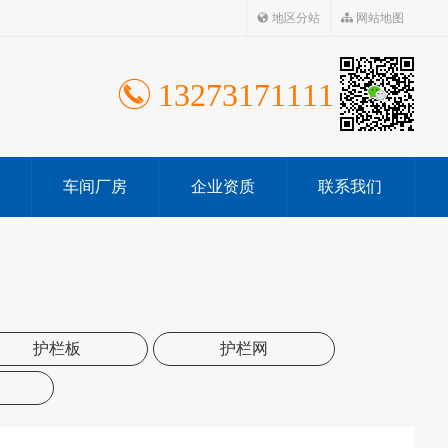
地区分站
网站地图
13273171111
车间厂房
企业资质
联系我们
护栏板
护栏网