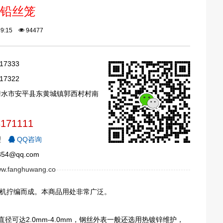
铅丝笼
:39:15
94477
17333
17322
衡水市安平县东黄城镇郭西村村南
3171111
理
QQ咨询
54@qq.com
www.fanghuwang.co
机拧编而成。本商品用处非常广泛。
径可达2.0mm-4.0mm，钢丝外表一般还选用热镀锌维护，