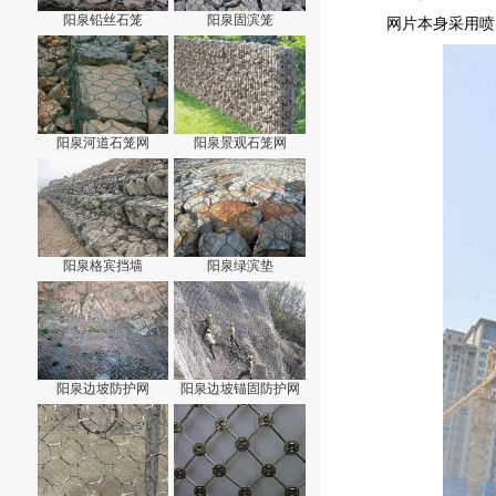
阳泉铅丝石笼
阳泉固滨笼
网片本身采用喷
阳泉河道石笼网
阳泉景观石笼网
阳泉格宾挡墙
阳泉绿滨垫
阳泉边坡防护网
阳泉边坡锚固防护网