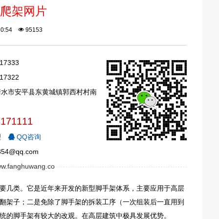
爬架网片
:30:54
95153
17333
17322
衡水市安平县东黄城镇郭西村村南
3171111
理
QQ咨询
54@qq.com
www.fanghuwang.co
要几类。它是近年来开发的新型脚手架体系，主要应用于高层
翻架子；二是免除了脚手架的拆装工序（一次组装后一直用到
统的脚手架有较大的改观。在高层建筑中极具发展优势。