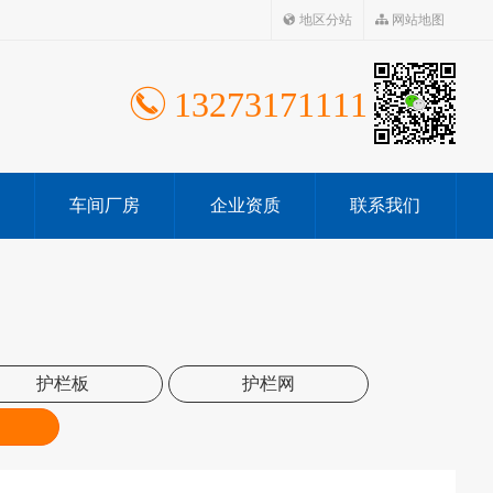
地区分站
网站地图
13273171111
车间厂房
企业资质
联系我们
护栏板
护栏网