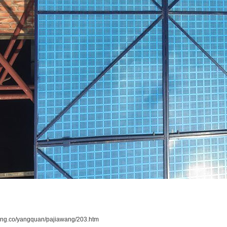
ang.co/yangquan/pajiawang/203.htm