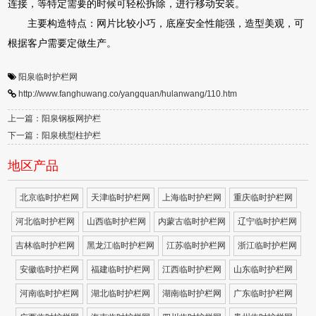
连接，等特定需要的时候可轻松拆除，进行移动安装。
主要构造特点：网片比较小巧，底座安全性能强，造型美观，可
根据客户需要定做生产。
阳泉临时护栏网
http://www.fanghuwang.co/yangquan/hulanwang/110.htm
上一篇：阳泉钢板网护栏
下一篇：阳泉桃型柱护栏
地区产品
北京临时护栏网
天津临时护栏网
上海临时护栏网
重庆临时护栏网
河北临时护栏网
山西临时护栏网
内蒙古临时护栏网
辽宁临时护栏网
吉林临时护栏网
黑龙江临时护栏网
江苏临时护栏网
浙江临时护栏网
安徽临时护栏网
福建临时护栏网
江西临时护栏网
山东临时护栏网
河南临时护栏网
湖北临时护栏网
湖南临时护栏网
广东临时护栏网