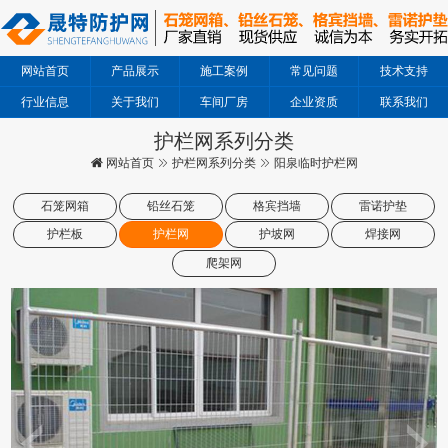
网站首页
产品展示
施工案例
常见问题
技术支持
行业信息
关于我们
车间厂房
企业资质
联系我们
护栏网系列分类
网站首页
护栏网系列分类
阳泉临时护栏网
石笼网箱
铅丝石笼
格宾挡墙
雷诺护垫
护栏板
护栏网
护坡网
焊接网
爬架网