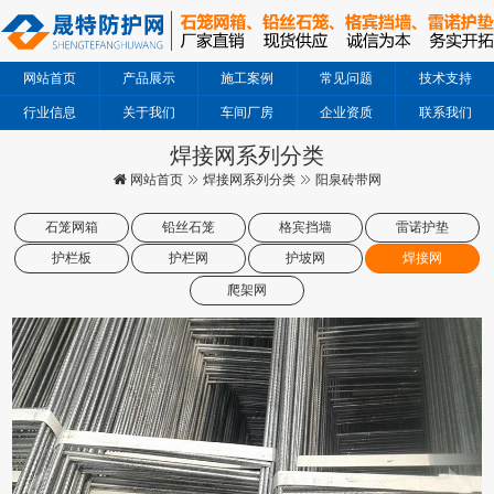
网站首页
产品展示
施工案例
常见问题
技术支持
行业信息
关于我们
车间厂房
企业资质
联系我们
焊接网系列分类
网站首页
焊接网系列分类
阳泉砖带网
石笼网箱
铅丝石笼
格宾挡墙
雷诺护垫
护栏板
护栏网
护坡网
焊接网
爬架网