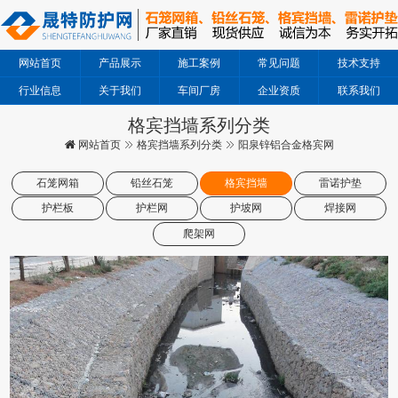
网站首页
产品展示
施工案例
常见问题
技术支持
行业信息
关于我们
车间厂房
企业资质
联系我们
格宾挡墙系列分类
网站首页
格宾挡墙系列分类
阳泉锌铝合金格宾网
石笼网箱
铅丝石笼
格宾挡墙
雷诺护垫
护栏板
护栏网
护坡网
焊接网
爬架网