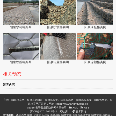
阳泉水利格宾网
阳泉护坡格宾网
阳泉河堤格宾网
阳泉铁丝格宾网
阳泉铅丝格宾网
阳泉涂塑格宾网
相关动态
暂无内容
主营：阳泉格宾网、阳泉石笼网箱、阳泉格宾笼、阳泉宾格网、阳泉格宾石笼、阳泉铁丝笼、阳
泉格宾网厂家等，网址：http://www.fanghuwang.co
©2026 安平县晟特防护网有限公司
XML
RSS
冀ICP备17012065号-2
网站设计：
青禾网络
友情链接：
格宾石笼
刷丝
尼龙管
牛栏网
不锈钢网
隔震支座
高阻尼橡胶支座
隔震支座
钢筋网片