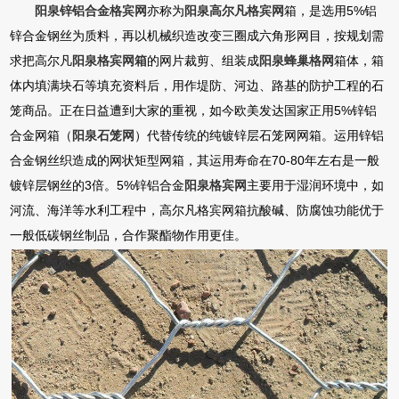
阳泉锌铝合金格宾网
亦称为
阳泉高尔凡格宾网
箱，是选用5%铝
锌合金钢丝为质料，再以机械织造改变三圈成六角形网目，按规划需
求把高尔凡
阳泉格宾网箱
的网片裁剪、组装成
阳泉蜂巢格网
箱体，箱
体内填满块石等填充资料后，用作堤防、河边、路基的防护工程的石
笼商品。正在日益遭到大家的重视，如今欧美发达国家正用5%锌铝
合金网箱（
阳泉石笼网
）代替传统的纯镀锌层石笼网网箱。运用锌铝
合金钢丝织造成的网状矩型网箱，其运用寿命在70-80年左右是一般
镀锌层钢丝的3倍。5%锌铝合金
阳泉格宾网
主要用于湿润环境中，如
河流、海洋等水利工程中，高尔凡格宾网箱抗酸碱、防腐蚀功能优于
一般低碳钢丝制品，合作聚酯物作用更佳。