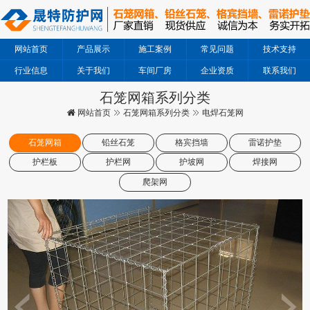
网站首页
产品展示
施工案例
常见问题
技术支持
行业信息
关于我们
车间厂房
企业资质
联系我们
石笼网箱系列分类
网站首页
石笼网箱系列分类
电焊石笼网
石笼网箱
铅丝石笼
格宾挡墙
雷诺护垫
护栏板
护栏网
护坡网
焊接网
爬架网