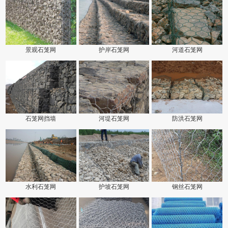
景观石笼网
护岸石笼网
河道石笼网
石笼网挡墙
河堤石笼网
防洪石笼网
水利石笼网
护坡石笼网
钢丝石笼网