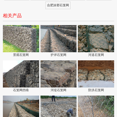
合肥涂塑石笼网
相关产品
景观石笼网
护岸石笼网
河道石笼网
石笼网挡墙
河堤石笼网
防洪石笼网