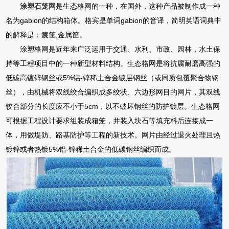
涂塑石笼网
是生态格网的一种，在国外，这种产品被制作成一种
名为gabion的结构箱体。格宾是单词gabion的音译，简明英语词典中
的解释是：篾筐,金属筐。
涂塑格网是近年来广泛运用于交通、水利、市政、园林，水土保
持等工程项目中的一种新型材料结构。生态格网是将抗腐耐磨高强的
低碳高镀锌钢丝或5%铝-锌稀土合金镀层钢丝（或同质包覆聚合物钢
丝），由机械将双线绞合编织成多绞状、六边形网目的网片，其双线
铰合部分的长度应不小于5cm，以不破坏钢丝的防护镀层。生态格网
可根据工程设计要求组装成箱笼，并装入块石等填充料后连接成一
体，用做堤防、路基防护等工程的新技术。网片由经过退火处理且热
镀锌或者热镀5%铝-锌稀土合金的低碳钢丝编织而成。