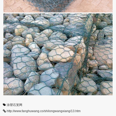
涂塑石笼网
http://www.fanghuwang.co/shilongwangxiang/13.htm