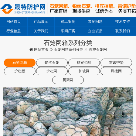
网站首页
产品展示
施工案例
常见问题
技术支持
行业信息
关于我们
车间厂房
企业资质
联系我们
石笼网箱系列分类
网站首页
石笼网箱系列分类
涂塑石笼网
石笼网箱
铅丝石笼
格宾挡墙
雷诺护垫
护栏板
护栏网
护坡网
焊接网
爬架网