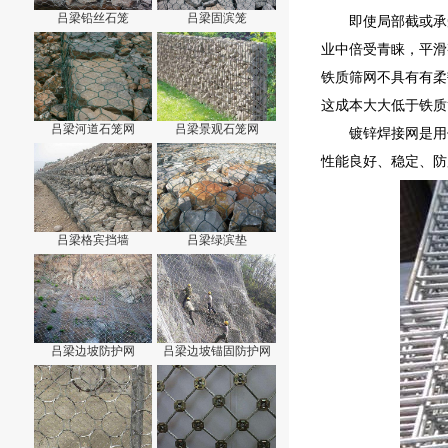
吕梁铅丝石笼
吕梁固滨笼
即使局部截或承
业中倍受青睐，平滑
铁质筛网不具有有柔
这成本大大低于铁质
吕梁河道石笼网
吕梁景观石笼网
镀锌焊接网是用
性能良好、稳定、防
吕梁格宾挡墙
吕梁绿滨垫
吕梁边坡防护网
吕梁边坡锚固防护网