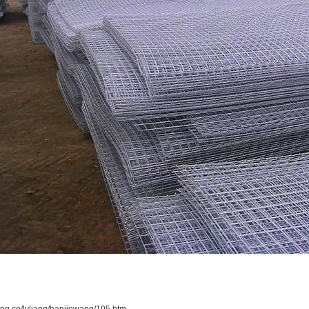
ng.co/lvliang/hanjiewang/195.htm