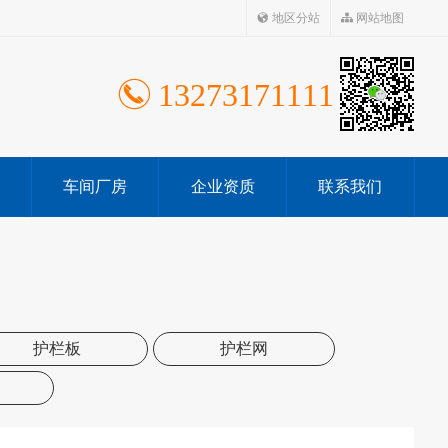
地区分站
网站地图
13273171111
车间厂房
企业资质
联系我们
护栏板
护栏网