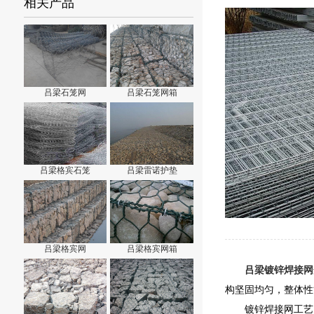
相关产品
吕梁石笼网
吕梁石笼网箱
吕梁格宾石笼
吕梁雷诺护垫
吕梁格宾网
吕梁格宾网箱
吕梁镀锌焊接网
构坚固均匀，整体性
镀锌焊接网工艺