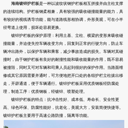
海南镀锌护栏板
是一种以波纹状钢护栏板相互拼接并由主柱支撑
的连续结构。护栏板钢柔相兼，具有较强的吸收碰撞能量的能力，具
有较好的视线诱导功能，能与道路线形相协调，外形美观，可在小半
径弯道上使用，损坏处容易更换。
镀锌护栏板的保护原理：利用土基、立柱、横梁的变形来吸收碰
撞能量，并迫使失控车辆改变方向，回复到正常的行驶方向，防止车
辆冲出路外，以保护车辆和乘客，减少事故造成的损失。车辆对其碰
撞时，由于钢护栏板有良好的耐撞性能和吸收能量的作用，既不容易
被撞毁，同时又可对车辆和司乘人员起到很好的保护作用。当路面维
修或其它原因需要并通时，可方便地把开口处的各组护栏立柱拔出移
走，开辟通道，便于车辆通行。镀锌护栏板采用优质钢板经防腐处
理，制造工序：优质钢板，经镀锌、喷塑处理。
镀锌护栏板的特点：抗冲击性好、成本低、寿命长、安全性更
高、绿色环保、防腐性能好，抗老化，美观大方，安装简便快捷等。
镀锌护栏板主要用于高速公路防撞，隔离等功能。