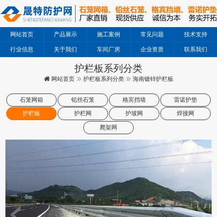
网站首页
产品展示
施工案例
常见问题
技术支持
行业信息
关于我们
车间厂房
企业资质
联系我们
护栏板系列分类
网站首页
护栏板系列分类
海南镀锌护栏板
石笼网箱
铅丝石笼
格宾挡墙
雷诺护垫
护栏板
护栏网
护坡网
焊接网
爬架网