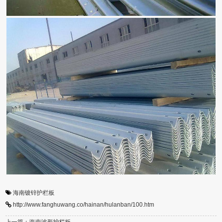
海南镀锌护栏板
http://www.fanghuwang.co/hainan/hulanban/100.htm