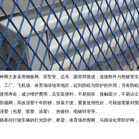
种网大多采用钢板网、异型管、边耳、圆管焊接成，连接附件与热镀管支
、工厂、飞机场、体育场绿地等地区，起到防眩与防护的作用；另有防眩
使用寿命，减少维护费用，且安装便利，不易损坏，接触面少，不易沾尘
防抛网，高效浸塑十年防锈，拆装方便，重复使用性好，可根据需要对围
C浸塑（包塑、喷塑、涂塑）、热镀锌、电镀锌等等。
路夜间行驶车辆的灯光防护，桥梁，体育场所围网，马路绿化带防护网，