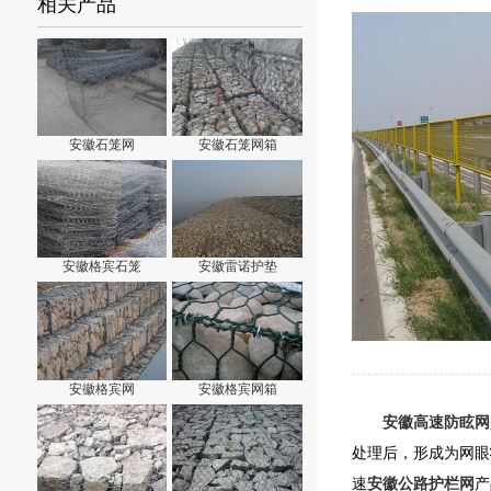
相关产品
安徽石笼网
安徽石笼网箱
安徽格宾石笼
安徽雷诺护垫
安徽格宾网
安徽格宾网箱
安徽高速防眩网
处理后，形成为网眼
速
安徽公路护栏网
产