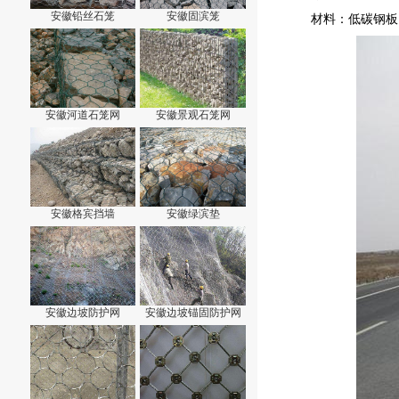
安徽铅丝石笼
安徽固滨笼
材料：低碳钢板
安徽河道石笼网
安徽景观石笼网
安徽格宾挡墙
安徽绿滨垫
安徽边坡防护网
安徽边坡锚固防护网