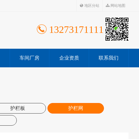
地区分站
网站地图
13273171111
车间厂房
企业资质
联系我们
护栏板
护栏网