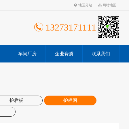
地区分站
网站地图
13273171111
车间厂房
企业资质
联系我们
护栏板
护栏网