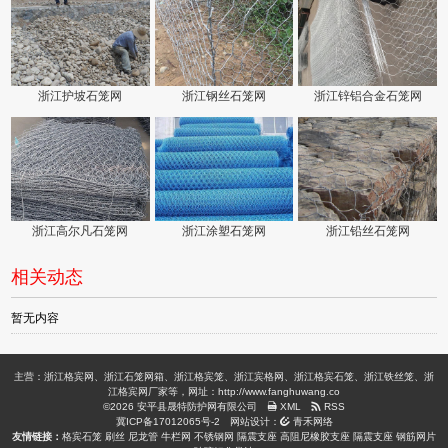
浙江护坡石笼网
浙江钢丝石笼网
浙江锌铝合金石笼网
浙江高尔凡石笼网
浙江涂塑石笼网
浙江铅丝石笼网
相关动态
暂无内容
主营：浙江格宾网、浙江石笼网箱、浙江格宾笼、浙江宾格网、浙江格宾石笼、浙江铁丝笼、浙
江格宾网厂家等，网址：http://www.fanghuwang.co
©2026 安平县晟特防护网有限公司
XML
RSS
冀ICP备17012065号-2
网站设计：
青禾网络
友情链接：
格宾石笼
刷丝
尼龙管
牛栏网
不锈钢网
隔震支座
高阻尼橡胶支座
隔震支座
钢筋网片