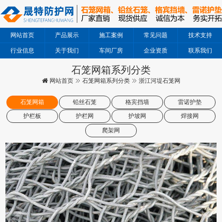
网站首页
产品展示
施工案例
常见问题
技术支持
行业信息
关于我们
车间厂房
企业资质
联系我们
石笼网箱系列分类
网站首页
石笼网箱系列分类
浙江河堤石笼网
石笼网箱
铅丝石笼
格宾挡墙
雷诺护垫
护栏板
护栏网
护坡网
焊接网
爬架网