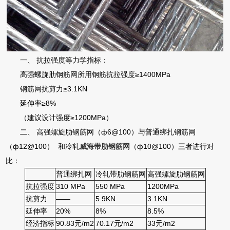
一、 抗拉强度等力学指标：
高强螺旋肋钢筋网所用钢筋抗拉强度≥1400MPa
钢筋网抗剪力≥3.1KN
延伸率≥8%
（建议设计强度≥1200MPa）
二、 高强螺旋肋钢筋网（ф6@100）与普通绑扎钢筋网
（ф12@100） 和冷轧
威海带肋钢筋网
（ф10@100）三者进行对
比：
普通绑扎网
冷轧带肋钢筋网
高强螺旋肋钢筋网
抗拉强度
310 MPa
550 MPa
1200MPa
抗剪力
——
5.9KN
3.1KN
延伸率
20%
8%
8.5%
经济指标
90.83元/m2
70.17元/m2
33元/m2