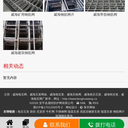
威海矿用钢筋网
威海钢筋网片
威海带肋钢筋网
威海建筑钢筋网
相关动态
暂无内容
主营：威海格宾网、威海石笼网箱、威海格宾笼、威海宾格网、威海格宾石笼、威海铁丝笼、威
海格宾网厂家等，网址：http://www.fanghuwang.co
©2026 安平县晟特防护网有限公司
XML
RSS
冀ICP备17012065号-2
网站设计：
青禾网络
友情链接：
格宾石笼
刷丝
尼龙管
牛栏网
不锈钢网
隔震支座
高阻尼橡胶支座
隔震支座
钢筋网片
玻璃钢化粪池
联系我们
拨打电话
首页
产品