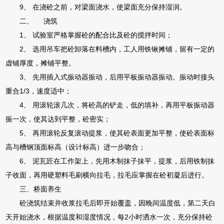
9、 在浇砼之前，对梁面浇水，使梁面充分保持湿润。
二、 浇筑
1、 试验室严格掌握砼的配合比及砼的搅拌时间；
2、 选用吊车把砼卸落在料槽内，工人用铁锹摊铺，留有一定的
虚铺厚度，摊铺平整。
3、 先用插入式振动器振动，后用平板振动器振动。振动时接头
重合1/3，速度适中；
4、 用滚轮滚几次，将砼高的铲走，低的填补，再用平板振动器
振一次，使其达到平整，砼密实；
5、 再用滚轮反复滚动提浆，使其砼表面更加平整，使砼表面标
高与槽钢顶面标高（设计标高）进一步吻合；
6、 泥瓦匠在工作架上，先用木制抹子抹平，提浆，后用铁制抹
子收面，再用硬塑料毛刷横向拉毛，拉毛应掌握在砼初凝后进行。
三、桥面养生
砼浇筑结束并收浆拉毛后即开始覆盖，因晚间温度低，第二天白
天开始浇水，根据温度和湿度情况，每2小时洒水一次，充分保持砼