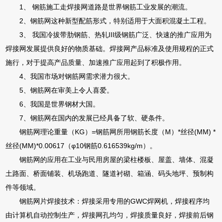
1、 钢筋施工走焊接网道路是世界钢筋工业发展的潮流。
2、钢筋网这种新型配筋形式，特别适用于大面积混凝土工程。
3、 我国冷拔带肋钢筋、热轧III级钢筋广泛、快速的推广应用为
焊接网发展提供良好的物质基础。焊接网产品标准及使用规程的正式
施行，对于提高产品质量、加速推广应用起到了积极作用。
4、我国市场对钢筋网需求潜力很大。
5、钢筋网在审美上令人喜爱。
6、我国是世界钢材大国。
7、钢筋网在国内的发展已经具备了软、硬条件。
钢筋网理论重量（KG）=钢筋网所用钢筋长度（M）*丝径(MM) *
丝径(MM)*0.00617（φ10钢筋0.616539kg/m）。
钢筋网的应用在工业与民用房屋的梁柱楼板、屋盖、墙体、混凝
土路面、桥面铺装、机场跑道、隧道衬砌、箱涵、码头地坪、预制构
件等领域。
钢筋网片焊接技术：焊接采用专用的GWC焊网机，焊接程序均
由计算机自动控制生产，焊接网孔均匀，焊接质量良好，焊接前后钢