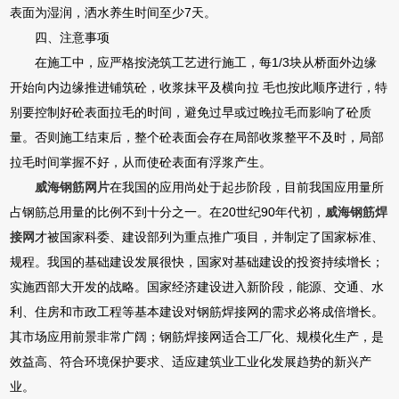
表面为湿润，洒水养生时间至少7天。
四、注意事项
在施工中，应严格按浇筑工艺进行施工，每1/3块从桥面外边缘
开始向内边缘推进铺筑砼，收浆抹平及横向拉 毛也按此顺序进行，特
别要控制好砼表面拉毛的时间，避免过早或过晚拉毛而影响了砼质
量。否则施工结束后，整个砼表面会存在局部收浆整平不及时，局部
拉毛时间掌握不好，从而使砼表面有浮浆产生。
威海钢筋网片
在我国的应用尚处于起步阶段，目前我国应用量所
占钢筋总用量的比例不到十分之一。在20世纪90年代初，
威海钢筋焊
接网
才被国家科委、建设部列为重点推广项目，并制定了国家标准、
规程。我国的基础建设发展很快，国家对基础建设的投资持续增长；
实施西部大开发的战略。国家经济建设进入新阶段，能源、交通、水
利、住房和市政工程等基本建设对钢筋焊接网的需求必将成倍增长。
其市场应用前景非常广阔；钢筋焊接网适合工厂化、规模化生产，是
效益高、符合环境保护要求、适应建筑业工业化发展趋势的新兴产
业。