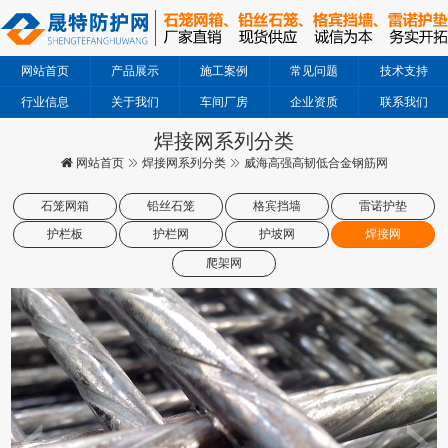
网站首页
产品展示
施工案例
常见问题
技术支持
行业信息
关于我们
车间厂房
企业资质
联系我们
焊接网系列分类
网站首页
焊接网系列分类
威海高强高韧低合金钢筋网
石笼网箱
铅丝石笼
格宾挡墙
雷诺护垫
护栏板
护栏网
护坡网
焊接网
爬架网