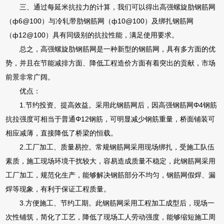
三、通过每延米抗拉力的计算，我们可以得出高强螺旋肋钢筋网
（ф6@100）与冷轧带肋钢筋网（ф10@100）及绑扎钢筋网
（ф12@100）具有同级别的抗拉性能，满足使用要求。
总之，高强螺旋肋钢筋网是一种新型的钢筋网，具有多方面的优
势，并且在节能减排方面、降低工程造价方面有着突出的贡献，市场
前景非常广阔。
优点：
1.节约投资、提高效益。采用此钢筋网后，因高强钢筋网Φ4钢筋
抗拉强度可相当于普通Φ12钢筋，可明显减少钢筋重量，桥面铺装可
相应减薄，直接降低了桥梁的恒载。
2.工厂加工、质量易控。常规钢筋网采用现场绑扎，受施工队伍
素质，施工现场环境干扰较大，容易造成质量不稳定，此钢筋网采用
工厂加工，规范化生产，能够解决钢筋部分不均匀，钢筋网假焊、漏
焊等现象，有利于保证工程质量。
3.方便施工、节约工期。此钢筋网采用工程加工成型后，现场一
次性铺筑，简化了工艺，降低了现场工人劳动强度，能够缩短施工周