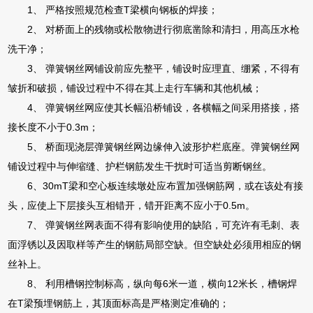
1、 严格按照规范检查T梁横向钢板的焊接；
2、 对桥面上的残物或松散物进行彻底凿除和清扫，用高压水枪
洗干净；
3、 弹簧钢丝网铺设前应先整平，铺设时应理直、绷紧，不得有
皱折和破损，铺设过程中不得在其上走行车辆和其他机械；
4、 弹簧钢丝网应使其长幅沿桥铺设，各横幅之间采用搭接，搭
接长度不小于0.3m；
5、 桥面现浇层弹簧钢丝网边缘伸入波形护栏底座。弹簧钢丝网
铺设过程中与伸缩缝、护栏钢筋发生干扰时可适当剪断钢丝。
6、30mT梁和空心板连续墩处应布置加强钢筋网，或在该处有接
头，应使上下层接头互相错开，错开距离不应小于0.5m。
7、 弹簧钢丝网表面不得有影响使用的缺陷，可充许有毛刺、表
面浮锈以及因取样等产生的钢筋局部空缺。但空缺处必须用相应的钢
丝补上。
8、 利用槽钢控制标高，纵向每6米一道，横向12米长，槽钢焊
在T梁预埋钢筋上，其顶面标高是严格测定准确的；