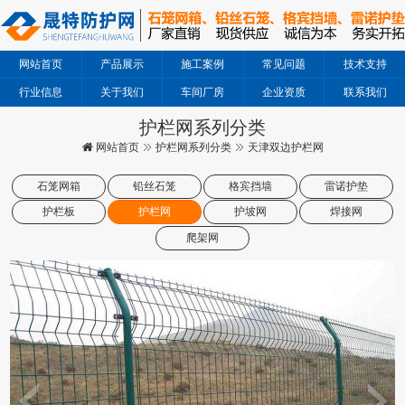
网站首页
产品展示
施工案例
常见问题
技术支持
行业信息
关于我们
车间厂房
企业资质
联系我们
护栏网系列分类
网站首页
护栏网系列分类
天津双边护栏网
石笼网箱
铅丝石笼
格宾挡墙
雷诺护垫
护栏板
护栏网
护坡网
焊接网
爬架网