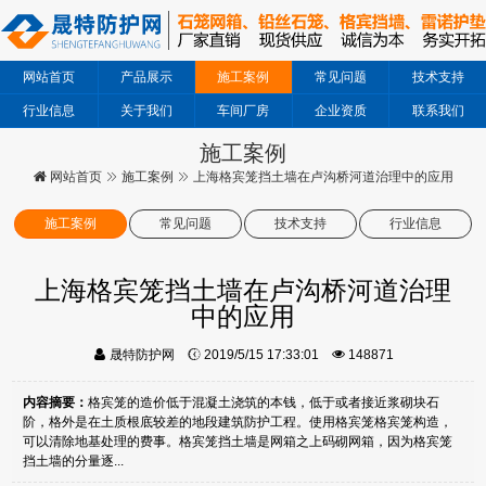
网站首页
产品展示
施工案例
常见问题
技术支持
行业信息
关于我们
车间厂房
企业资质
联系我们
施工案例
网站首页
施工案例
上海格宾笼挡土墙在卢沟桥河道治理中的应用
施工案例
常见问题
技术支持
行业信息
上海格宾笼挡土墙在卢沟桥河道治理
中的应用
晟特防护网
2019/5/15 17:33:01
148871
内容摘要：
格宾笼的造价低于混凝土浇筑的本钱，低于或者接近浆砌块石
阶，格外是在土质根底较差的地段建筑防护工程。使用格宾笼格宾笼构造，
可以清除地基处理的费事。格宾笼挡土墙是网箱之上码砌网箱，因为格宾笼
挡土墙的分量逐...