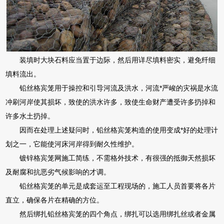
装填时大块石料应当置于边际，然后用详尽填料密实，避免纤细
填料流出。
铅丝格宾笼用于操控和引导河流及洪水，河流*严峻的灾祸是水流
冲刷河岸使其损坏，致使的洪水许多，致使生命财产遭受许多扔掉和
许多水土扔掉。
因而在处理上述疑问时，铅丝格宾笼构造的使用变成*好的处理计
划之一，它能使河床河岸得到耐久性维护。
镀锌格宾笼网施工简练，不需格外技术，有很强的抵御天然损坏
及耐腐和抗恶劣气候影响的才调。
铅丝格宾笼的单元是成套运至工程现场的，施工人员首要将各片
直立，确保各片在精确的方位。
然后绑扎铅丝格宾笼的四个角点，绑扎可以选用绑扎丝或者金属