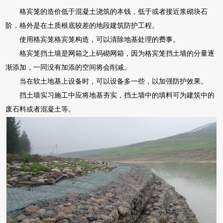
格宾笼的造价低于混凝土浇筑的本钱，低于或者接近浆砌块石
阶，格外是在土质根底较差的地段建筑防护工程。
使用格宾笼格宾笼构造，可以清除地基处理的费事。
格宾笼挡土墙是网箱之上码砌网箱，因为格宾笼挡土墙的分量逐
渐添加，一同没有加添的空间将会削减。
当在软土地基上设备时，可以设备多一些，以加强防护效果。
挡土墙实习施工中应将地基夯实，挡土墙中的填料可为建筑中的
废石料或者混凝土等。