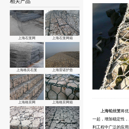
相关产品
上海石笼网
上海石笼网箱
上海格宾石笼
上海雷诺护垫
上海格宾网
上海格宾网箱
上海铅丝笼
将优
一起，增加稳定性，
利工程中广泛的应用