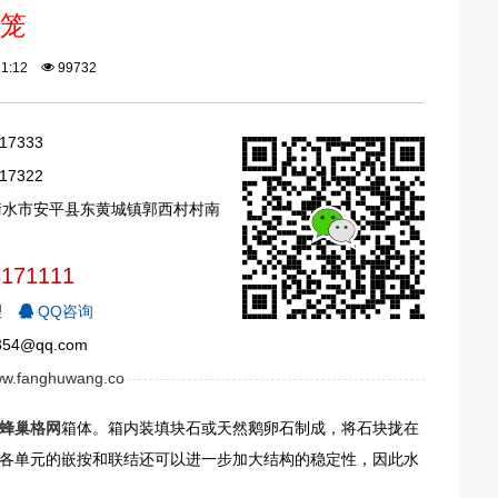
笼
:21:12
99732
17333
17322
衡水市安平县东黄城镇郭西村村南
3171111
理
QQ咨询
54@qq.com
www.fanghuwang.co
蜂巢格网
箱体。箱内装填块石或天然鹅卵石制成，将石块拢在
各单元的嵌按和联结还可以进一步加大结构的稳定性，因此水