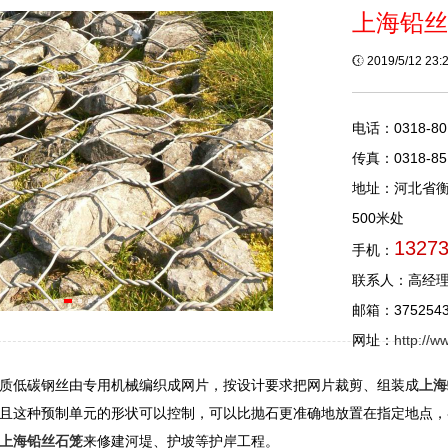
上海铅丝
2019/5/12 23
电话：0318-80
传真：0318-85
地址：河北省
500米处
1327
手机：
联系人：高经
邮箱：3752543
网址：
http://
质低碳钢丝由专用机械编织成网片，按设计要求把网片裁剪、组装成
上海
且这种预制单元的形状可以控制，可以比抛石更准确地放置在指定地点，
上海铅丝石笼
来修建河堤、护坡等护岸工程。