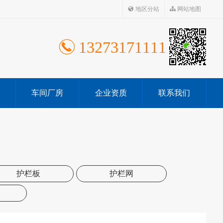
地区分站
网站地图
13273171111
车间厂房
企业资质
联系我们
护栏板
护栏网