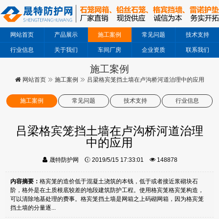
网站首页
产品展示
施工案例
常见问题
技术支持
行业信息
关于我们
车间厂房
企业资质
联系我们
施工案例
网站首页
施工案例
吕梁格宾笼挡土墙在卢沟桥河道治理中的应用
施工案例
常见问题
技术支持
行业信息
吕梁格宾笼挡土墙在卢沟桥河道治理
中的应用
晟特防护网
2019/5/15 17:33:01
148878
内容摘要：
格宾笼的造价低于混凝土浇筑的本钱，低于或者接近浆砌块石
阶，格外是在土质根底较差的地段建筑防护工程。使用格宾笼格宾笼构造，
可以清除地基处理的费事。格宾笼挡土墙是网箱之上码砌网箱，因为格宾笼
挡土墙的分量逐...