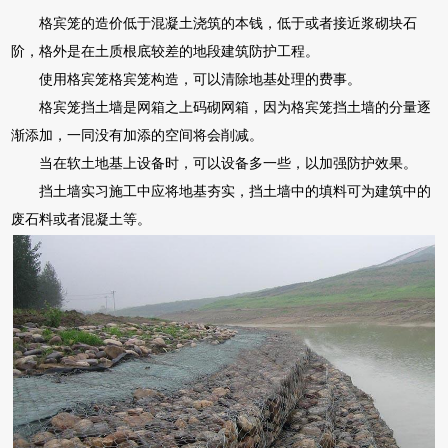
格宾笼的造价低于混凝土浇筑的本钱，低于或者接近浆砌块石
阶，格外是在土质根底较差的地段建筑防护工程。
使用格宾笼格宾笼构造，可以清除地基处理的费事。
格宾笼挡土墙是网箱之上码砌网箱，因为格宾笼挡土墙的分量逐
渐添加，一同没有加添的空间将会削减。
当在软土地基上设备时，可以设备多一些，以加强防护效果。
挡土墙实习施工中应将地基夯实，挡土墙中的填料可为建筑中的
废石料或者混凝土等。