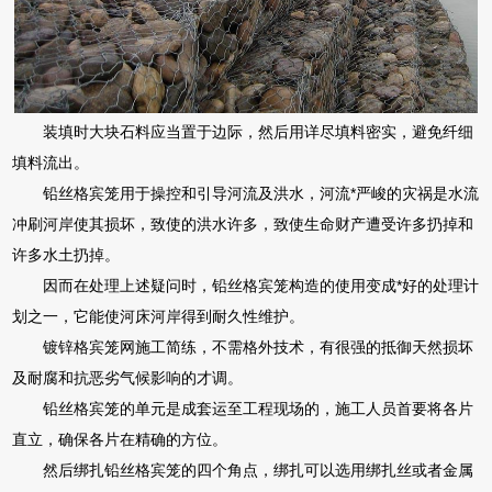
装填时大块石料应当置于边际，然后用详尽填料密实，避免纤细
填料流出。
铅丝格宾笼用于操控和引导河流及洪水，河流*严峻的灾祸是水流
冲刷河岸使其损坏，致使的洪水许多，致使生命财产遭受许多扔掉和
许多水土扔掉。
因而在处理上述疑问时，铅丝格宾笼构造的使用变成*好的处理计
划之一，它能使河床河岸得到耐久性维护。
镀锌格宾笼网施工简练，不需格外技术，有很强的抵御天然损坏
及耐腐和抗恶劣气候影响的才调。
铅丝格宾笼的单元是成套运至工程现场的，施工人员首要将各片
直立，确保各片在精确的方位。
然后绑扎铅丝格宾笼的四个角点，绑扎可以选用绑扎丝或者金属