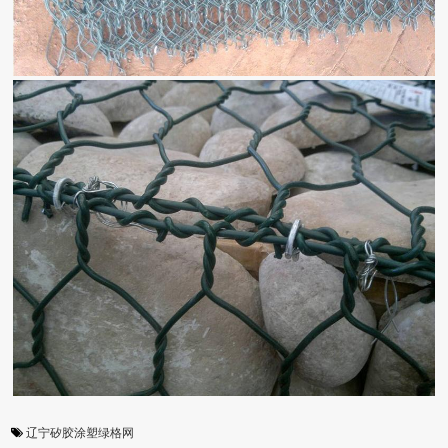
辽宁矽胶涂塑绿格网