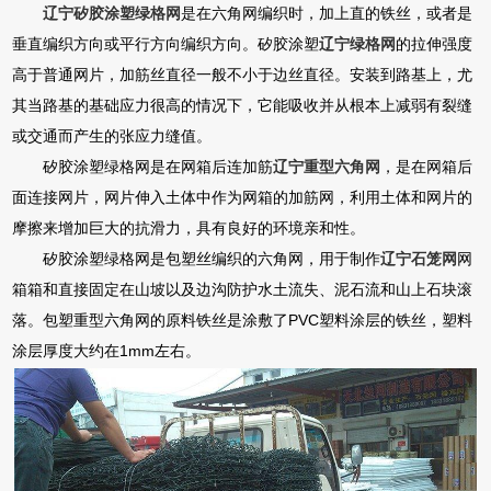
辽宁矽胶涂塑绿格网
是在六角网编织时，加上直的铁丝，或者是
垂直编织方向或平行方向编织方向。矽胶涂塑
辽宁绿格网
的拉伸强度
高于普通网片，加筋丝直径一般不小于边丝直径。安装到路基上，尤
其当路基的基础应力很高的情况下，它能吸收并从根本上减弱有裂缝
或交通而产生的张应力缝值。
矽胶涂塑绿格网是在网箱后连加筋
辽宁重型六角网
，是在网箱后
面连接网片，网片伸入土体中作为网箱的加筋网，利用土体和网片的
摩擦来增加巨大的抗滑力，具有良好的环境亲和性。
矽胶涂塑绿格网是包塑丝编织的六角网，用于制作
辽宁石笼网
网
箱箱和直接固定在山坡以及边沟防护水土流失、泥石流和山上石块滚
落。包塑重型六角网的原料铁丝是涂敷了PVC塑料涂层的铁丝，塑料
涂层厚度大约在1mm左右。