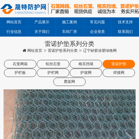
网站首页
产品展示
施工案例
常见问题
技术支持
行业信息
关于我们
车间厂房
企业资质
联系我们
雷诺护垫系列分类
网站首页
雷诺护垫系列分类
辽宁矽胶涂塑绿格网
石笼网箱
铅丝石笼
格宾挡墙
雷诺护垫
护栏板
护栏网
护坡网
焊接网
爬架网