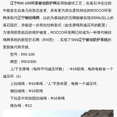
辽宁RXI-100环形被动防护网
采用热镀锌工艺，在落石冲击过程
中能发生自身几何形态改变、具有更为突出柔性特征的ROCCO环形
网来取代
辽宁钢丝绳网
，以此为基础的拦石网能够实现3000kJ以上的
落石阻拦，并能进一步简化结构形式（如支撑绳和减压环的配置）、
方便局部受损后的维护修复，ROCCO环形网已经成为一种替代钢丝
绳网系统的新型拦石网（RXI型），实现了SNS
辽宁被动防护系统
的
更新换代和升级。
型号：RXI-100
网型：R9/3/300
上/下支撑绳（每跨平均减压环数）：Φ18双绳，每跨每根各一个
减压环（6）
上拉锚绳：Φ16单绳，“人”字形布置，每根一个减压环。
侧拉锚绳：Φ16双绳
下拉及中间加固拉锚绳：Φ16单绳
缝合绳：Φ12