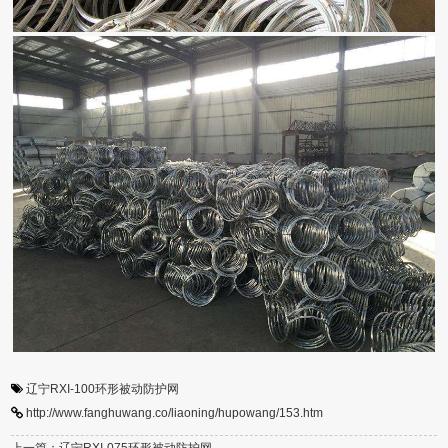
辽宁RXI-100环形被动防护网
http://www.fanghuwang.co/liaoning/hupowang/153.htm