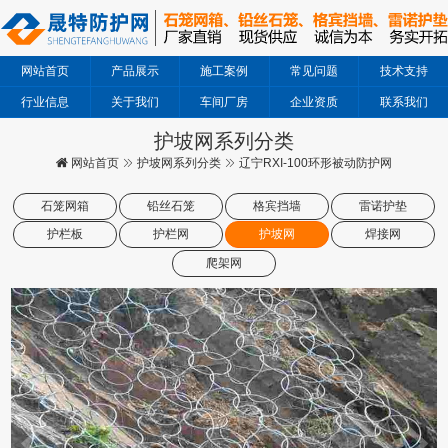
网站首页
产品展示
施工案例
常见问题
技术支持
行业信息
关于我们
车间厂房
企业资质
联系我们
护坡网系列分类
网站首页
护坡网系列分类
辽宁RXI-100环形被动防护网
石笼网箱
铅丝石笼
格宾挡墙
雷诺护垫
护栏板
护栏网
护坡网
焊接网
爬架网