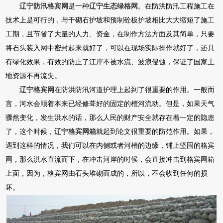
辽宁防汛格宾网
是一种
辽宁生态绿格网
。在防洪防汛工程施工在
技术上是可行的，与干砌石护坡和预制砼板护坡相比大大缩短了施工
工期，且节省了大量的人力、资金，在制作方法方面及其简单，只要
将石头装入网中密封起来就好了，可以在现场实际操作就好了，还具
有绿化效果，有效的防止了江岸不被水流、波浪侵蚀，保证了国家土
地资源不再流失。
辽宁格宾网
在防洪防汛河道护理上起到了很重要的作用。一般而
言，河水会顺着本来已经修葺好的固定的槽河流动。但是，如果天气
骤然变化，发生洪水的话，那么人民的财产安全就存在着一定的隐患
了，这个时候，
辽宁格宾网箱
就起到论文很重要的防范作用。如果，
遇到这样的情况，我们可以在内侧或者河槽的边缘，铺上坚固的格宾
网，那么洪水直流而下，在冲击河岸的时候，会直接冲击到格宾网箱
上面，因为，格宾网由石头堆砌而成的，所以，不会收到任何的损
坏。