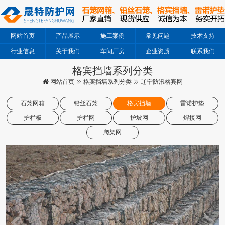
网站首页
产品展示
施工案例
常见问题
技术支持
行业信息
关于我们
车间厂房
企业资质
联系我们
格宾挡墙系列分类
网站首页
格宾挡墙系列分类
辽宁防汛格宾网
石笼网箱
铅丝石笼
格宾挡墙
雷诺护垫
护栏板
护栏网
护坡网
焊接网
爬架网