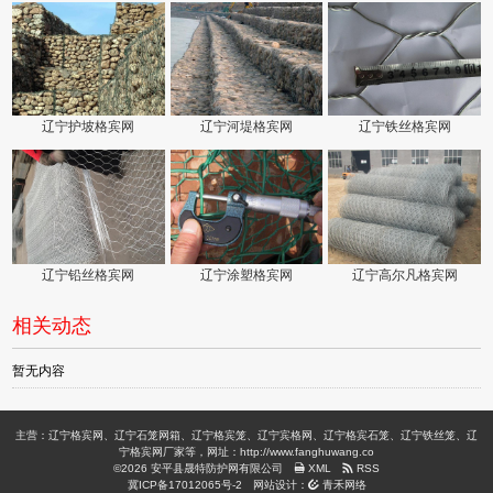
辽宁护坡格宾网
辽宁河堤格宾网
辽宁铁丝格宾网
辽宁铅丝格宾网
辽宁涂塑格宾网
辽宁高尔凡格宾网
相关动态
暂无内容
主营：辽宁格宾网、辽宁石笼网箱、辽宁格宾笼、辽宁宾格网、辽宁格宾石笼、辽宁铁丝笼、辽
宁格宾网厂家等，网址：http://www.fanghuwang.co
©2026 安平县晟特防护网有限公司
XML
RSS
冀ICP备17012065号-2
网站设计：
青禾网络