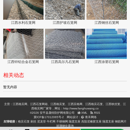
江西水利石笼网
江西护坡石笼网
江西钢丝石笼网
江西锌铝合金石笼网
江西高尔凡石笼网
江西涂塑石笼网
相关动态
暂无内容
主营：江西格宾网、江西石笼网箱、江西格宾笼、江西宾格网、江西格宾石笼、江西铁丝笼、江
西格宾网厂家等，网址：http://www.fanghuwang.co
©2026 安平县晟特防护网有限公司
XML
RSS
冀ICP备17012065号-2
网站设计：
青禾网络
友情链接：
格宾石笼
刷丝
尼龙管
牛栏网
不锈钢网
隔震支座
高阻尼橡胶支座
隔震支座
钢筋网片
玻璃钢化粪池