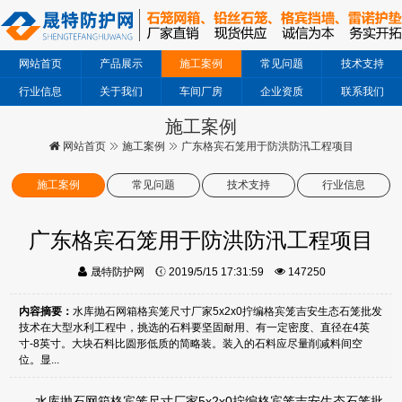
网站首页
产品展示
施工案例
常见问题
技术支持
行业信息
关于我们
车间厂房
企业资质
联系我们
施工案例
网站首页
施工案例
广东格宾石笼用于防洪防汛工程项目
施工案例
常见问题
技术支持
行业信息
广东格宾石笼用于防洪防汛工程项目
晟特防护网
2019/5/15 17:31:59
147250
内容摘要：
水库抛石网箱格宾笼尺寸厂家5x2x0拧编格宾笼吉安生态石笼批发
技术在大型水利工程中，挑选的石料要坚固耐用、有一定密度、直径在4英
寸-8英寸。大块石料比圆形低质的简略装。装入的石料应尽量削减料间空
位。显...
水库抛石网箱格宾笼尺寸厂家5x2x0拧编格宾笼吉安生态石笼批