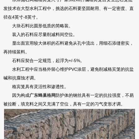
发技术在大型水利工程中，挑选的石料要坚固耐用、有一定密度、直
径在4英寸-8英寸。
大块石料比圆形低质的简略装。
装入的石料应尽量削减料间空位。
显出面宜用较大体积的石料避免从孔中流出，用细石添缝密实，
再持续装料。
石料应契合一定规范，起浮为+/-5%。
水利工程中应当格外留心维护PVC涂层，避免削减格宾笼的抗盐
碱和抗腐蚀才调。
格宾笼具有灵活性和渗透性。
因为构成
广东蜂巢格网
防护体的钢丝具有一定的抗拉强度，不易
被拉断，填充料之间又充满了空位，具有一定的习气变形才调。