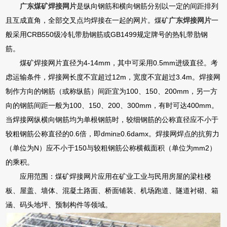
广东煤矿焊接网片
是纵向钢筋和横向钢筋分别以一定的间距排列
且互成直角，全部交叉点均焊接在一起的网片。煤矿
广东焊接网片
一
般采用CRB550级冷轧带肋钢筋或GB1499规定牌号的热轧带肋钢
筋。
煤矿焊接网片直径为4-14mm，其中可采用0.5mm进级直径。考
虑运输条件，焊接网长度不宜超过12m，宽度不宜超过3.4m。焊接网
制作方向的钢筋（或称纵筋）间距宜为100、150、200mm，另一方
向的钢筋间距一般为100、150、200、300mm，有时可达400mm。
当焊接网纵横向钢筋均为单根钢筋时，较细钢筋的公称直径应不小于
较粗钢筋公称直径的0.6倍，即dmin≥0.6damx。焊接网焊点的抗剪力
（单位为N）应不小于150与较粗钢筋公称横截面积（单位为mm2）
的乘积。
应用范围：煤矿焊接网片应用在矿业工业与民用房屋的梁柱楼
板、屋盖、墙体、混凝土路面、桥面铺装、机场跑道、隧道衬砌、箱
涵、码头地坪、预制构件等领域。