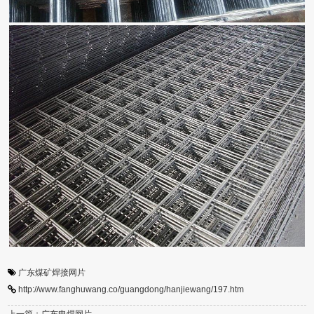
广东煤矿焊接网片
http://www.fanghuwang.co/guangdong/hanjiewang/197.htm