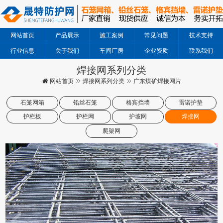
网站首页
产品展示
施工案例
常见问题
技术支持
行业信息
关于我们
车间厂房
企业资质
联系我们
焊接网系列分类
网站首页
焊接网系列分类
广东煤矿焊接网片
石笼网箱
铅丝石笼
格宾挡墙
雷诺护垫
护栏板
护栏网
护坡网
焊接网
爬架网