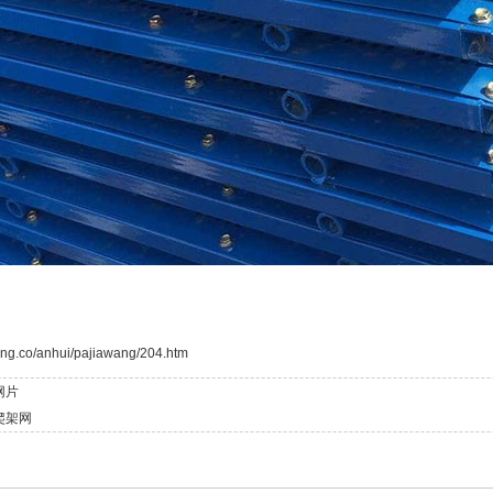
ng.co/anhui/pajiawang/204.htm
网片
爬架网