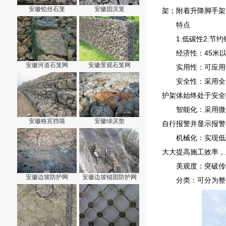
安徽铅丝石笼
安徽固滨笼
架；附着升降脚手架
特点
1.低碳性2.节
经济性：45米
安徽河道石笼网
安徽景观石笼网
实用性：可应用
安全性：采用全
护架体始终处于安全
智能化：采用微
安徽格宾挡墙
安徽绿滨垫
自行报警并显示报警
机械化：实现低
大大提高施工效率，
美观度：突破传
安徽边坡防护网
安徽边坡锚固防护网
分类：可分为整