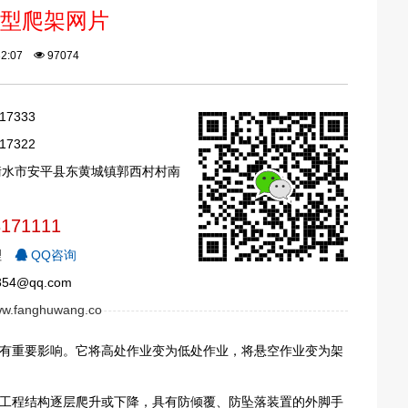
型爬架网片
:32:07
97074
17333
17322
衡水市安平县东黄城镇郭西村村南
3171111
理
QQ咨询
54@qq.com
www.fanghuwang.co
有重要影响。它将高处作业变为低处作业，将悬空作业变为架
工程结构逐层爬升或下降，具有防倾覆、防坠落装置的外脚手