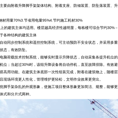
主要由附着升降脚手架架体结构、附着支座、防倾装置、防坠落装置、升
约钢材用量70%3.节省用电量95%4.节约施工耗材30%
以上的建筑主体均适用。楼层越高经济性越明显，每栋楼可综合节约30%－
于各种结构的建筑主体
自动同步控制系统和遥控控制系统，可主动预防不安全状态，并采用多重
状态，有效防坠。
电脑荷载技术控制系统，能够实时显示升降状态，自动采集各提升机位的
机位；当超过30%时，该组升降设备将自动停机，直至故障排除。有效
搭高用功能。在建筑主体底部一次性组装完成，附着在建筑物上，随楼层
且现场环境更人性化，管理维护更轻松，文明作业效果更突出。
统脚手架杂乱的外观形象，使施工项目整体形象更加简洁、规整，能够更
体式和分片式两种。