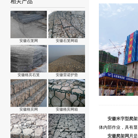
相关产品
安徽石笼网
安徽石笼网箱
安徽格宾石笼
安徽雷诺护垫
安徽格宾网
安徽格宾网箱
安徽米字型爬架
体内部作业，具有显
安徽爬架网片
是