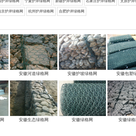
海护岸绿格网
宁夏护岸绿格网
新疆护岸绿格网
石家庄护岸绿格网
太原护岸
南京护岸绿格网
杭州护岸绿格网
合肥护岸绿格网
安徽河道绿格网
安徽护坡绿格网
安徽包塑
网
安徽生态绿格网
安徽绿格网
安徽绿格