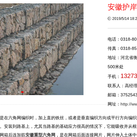
安徽护岸
2019/5/14 18
电话：0318-80
传真：0318-85
地址：河北省
500米处
1327
手机：
联系人：高经
邮箱：3752543
网址：
http://
是在六角网编织时，加上直的铁丝，或者是垂直编织方向或平行方向编织
。安装到路基上，尤其当路基的基础应力很高的情况下，它能吸收并从根
网箱后连加筋
安徽重型六角网
，是在网箱后面连接网片，网片伸入土体中