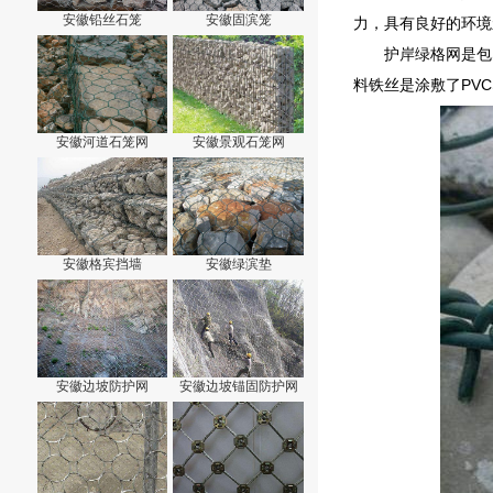
安徽铅丝石笼
安徽固滨笼
力，具有良好的环境
护岸绿格网是包
料铁丝是涂敷了PV
安徽河道石笼网
安徽景观石笼网
安徽格宾挡墙
安徽绿滨垫
安徽边坡防护网
安徽边坡锚固防护网