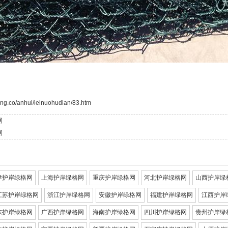
ng.co/anhui/leinuohudian/83.htm
网
网
津护岸绿格网
上海护岸绿格网
重庆护岸绿格网
河北护岸绿格网
山西护岸绿
江苏护岸绿格网
浙江护岸绿格网
安徽护岸绿格网
福建护岸绿格网
江西护岸
东护岸绿格网
广西护岸绿格网
海南护岸绿格网
四川护岸绿格网
贵州护岸绿