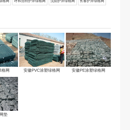
绿格网
呼和浩特护岸绿格网
沈阳护岸绿格网
长春护岸绿格网
绿格网
安徽PVC涂塑绿格网
安徽PE涂塑绿格网
网垫