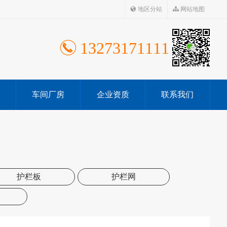
地区分站
网站地图
13273171111
车间厂房
企业资质
联系我们
护栏板
护栏网