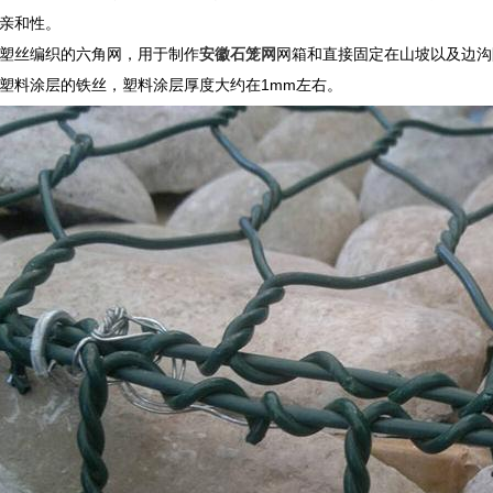
亲和性。
塑丝编织的六角网，用于制作
安徽石笼网
网箱和直接固定在山坡以及边沟
C塑料涂层的铁丝，塑料涂层厚度大约在1mm左右。