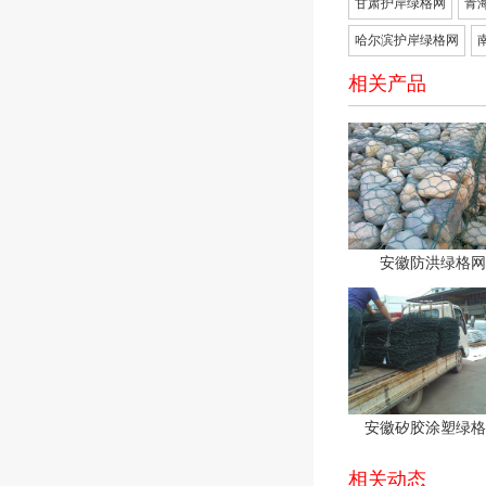
甘肃护岸绿格网
青
哈尔滨护岸绿格网
相关产品
安徽防洪绿格网
安徽矽胶涂塑绿格
相关动态