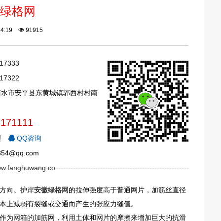
绿格网
:24:19
91915
17333
17322
衡水市安平县东黄城镇郭西村村南
3171111
理
QQ咨询
54@qq.com
www.fanghuwang.co
方向。护岸
安徽绿格网
的拉伸强度高于普通网片，加筋丝直径
本上减弱有裂缝或交通而产生的张应力缝值。
作为网箱的加筋网，利用土体和网片的摩擦来增加巨大的抗滑